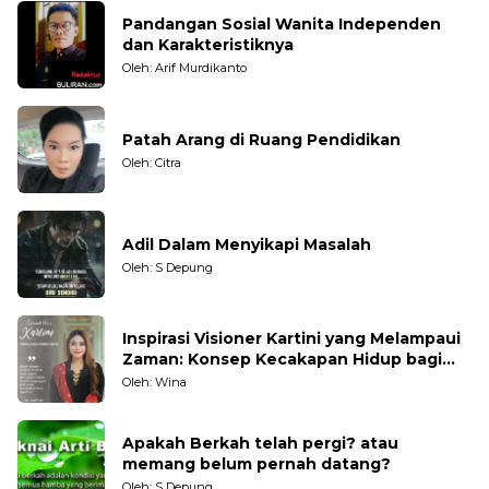
Pandangan Sosial Wanita Independen
dan Karakteristiknya
Oleh: Arif Murdikanto
Patah Arang di Ruang Pendidikan
Oleh: Citra
Adil Dalam Menyikapi Masalah
Oleh: S Depung
Inspirasi Visioner Kartini yang Melampaui
Zaman: Konsep Kecakapan Hidup bagi
Generasi Muda
Oleh: Wina
Apakah Berkah telah pergi? atau
memang belum pernah datang?
Oleh: S Depung