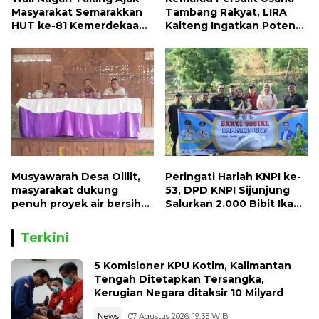
Masyarakat Semarakkan
Tambang Rakyat, LIRA
HUT ke-81 Kemerdekaan
Kalteng Ingatkan Potensi
RI dengan Mengibarkan
Naiknya Tingkat Kesulitan
Bendera Merah Putih
Hidup
Musyawarah Desa Olilit,
Peringati Harlah KNPI ke-
masyarakat dukung
53, DPD KNPI Sijunjung
penuh proyek air bersih
Salurkan 2.000 Bibit Ikan
Oryoin
dan 50 Bibit Pohon Petai
Terkini
5 Komisioner KPU Kotim, Kalimantan
Tengah Ditetapkan Tersangka,
Kerugian Negara ditaksir 10 Milyard
News
07 Agustus 2026, 19:35 WIB