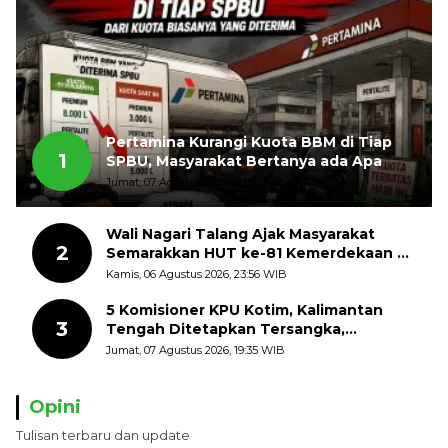
Pertamina Kurangi Kuota BBM di Tiap
1
SPBU, Masyarakat Bertanya ada Apa
Jumat, 07 Agustus 2026, 11:03 WIB
Wali Nagari Talang Ajak Masyarakat
2
Semarakkan HUT ke-81 Kemerdekaan RI
dengan Mengibarkan Bendera Merah
Kamis, 06 Agustus 2026, 23:56 WIB
Putih
5 Komisioner KPU Kotim, Kalimantan
3
Tengah Ditetapkan Tersangka,
Kerugian Negara ditaksir 10 Milyard
Jumat, 07 Agustus 2026, 19:35 WIB
Opini
Tulisan terbaru dan update