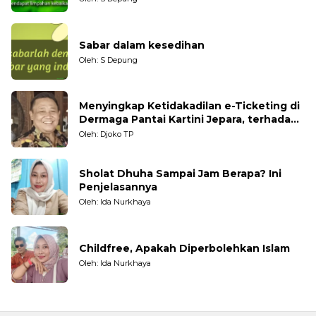
Sabar dalam kesedihan
Oleh: S Depung
Menyingkap Ketidakadilan e-Ticketing di
Dermaga Pantai Kartini Jepara, terhadap
Nelayan Tradisional
Oleh: Djoko TP
Sholat Dhuha Sampai Jam Berapa? Ini
Penjelasannya
Oleh: Ida Nurkhaya
Childfree, Apakah Diperbolehkan Islam
Oleh: Ida Nurkhaya