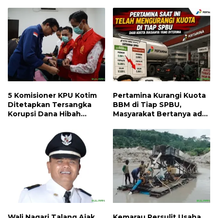
5 Komisioner KPU Kotim
Pertamina Kurangi Kuota
Ditetapkan Tersangka
BBM di Tiap SPBU,
Korupsi Dana Hibah
Masyarakat Bertanya ada
Pilkada, Kerugian Negara
Apa
ditaksir 10 Milyard
Wali Nagari Talang Ajak
Kemarau Persulit Usaha