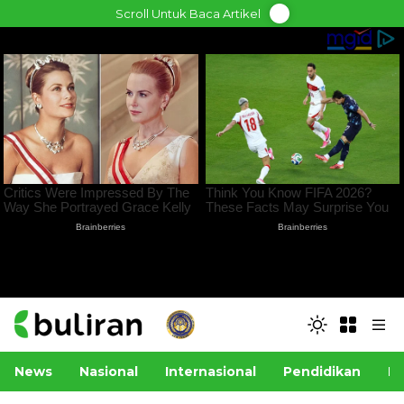
Skip
Scroll Untuk Baca Artikel
to
content
News
Nasional
Internasional
Pendidikan
Po