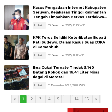
Kasus Pengadaan Internet Kabupaten
Seruyan, Kejaksaan Tinggi Kalimantan
Tengah Limpahkan Berkas Terdakwa
Ke Pengadilan Tindak Pidana Korupsi.
Hukrim
05 Desember 2025, 18:25 WIB
KPK Terus Selidiki Keterlibatan Bupati
Pati Sudewo, Dalam Kasus Suap DJKA
di Kemenhub
Hukrim
02 Desember 2025, 12:11 WIB
Bea Cukai Ternate Tindak 5.140
Batang Rokok dan 16,41 Liter Miras
Ilegal di Morotai
Hukrim
01 Desember 2025, 19:07 WIB
«
1
2
3
4
5
...
14
15
»