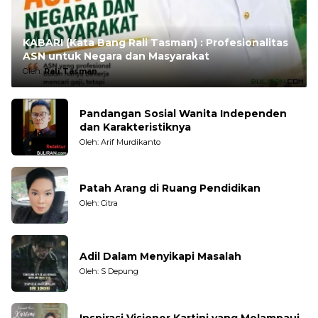
KABARI (Kata Bang Rali Tasman) : Profesionalitas
ASN untuk Negara dan Masyarakat
Oleh:
Rali Tasman
Pandangan Sosial Wanita Independen
dan Karakteristiknya
Oleh: Arif Murdikanto
Patah Arang di Ruang Pendidikan
Oleh: Citra
Adil Dalam Menyikapi Masalah
Oleh: S Depung
Inspirasi Visioner Kartini yang Melampaui