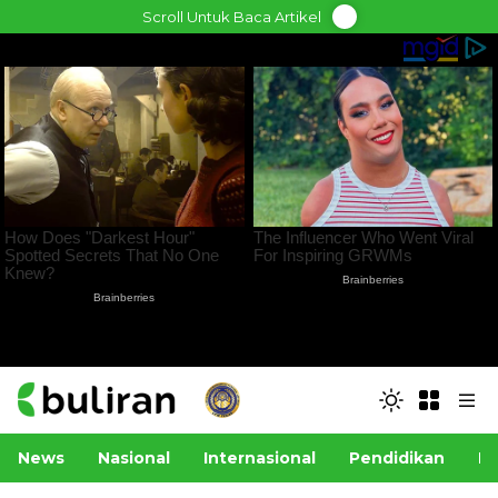
Skip
Scroll Untuk Baca Artikel
to
content
News
Nasional
Internasional
Pendidikan
Po