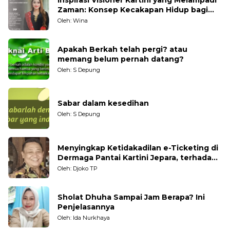
Zaman: Konsep Kecakapan Hidup bagi
Generasi Muda
Oleh: Wina
Apakah Berkah telah pergi? atau
memang belum pernah datang?
Oleh: S Depung
Sabar dalam kesedihan
Oleh: S Depung
Menyingkap Ketidakadilan e-Ticketing di
Dermaga Pantai Kartini Jepara, terhadap
Nelayan Tradisional
Oleh: Djoko TP
Sholat Dhuha Sampai Jam Berapa? Ini
Penjelasannya
Oleh: Ida Nurkhaya