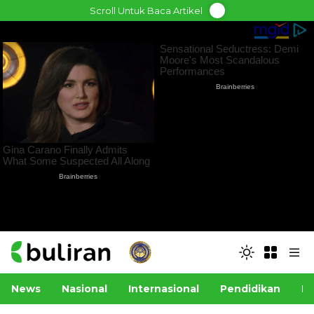
Skip
Scroll Untuk Baca Artikel
to
content
News
Nasional
Internasional
Pendidikan
Po