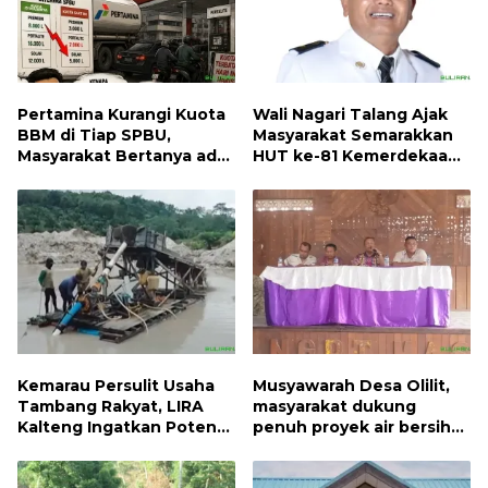
Pertamina Kurangi Kuota
Wali Nagari Talang Ajak
BBM di Tiap SPBU,
Masyarakat Semarakkan
Masyarakat Bertanya ada
HUT ke-81 Kemerdekaan
Apa
RI dengan Mengibarkan
Bendera Merah Putih
Kemarau Persulit Usaha
Musyawarah Desa Olilit,
Tambang Rakyat, LIRA
masyarakat dukung
Kalteng Ingatkan Potensi
penuh proyek air bersih
Naiknya Tingkat Kesulitan
Oryoin
Hidup