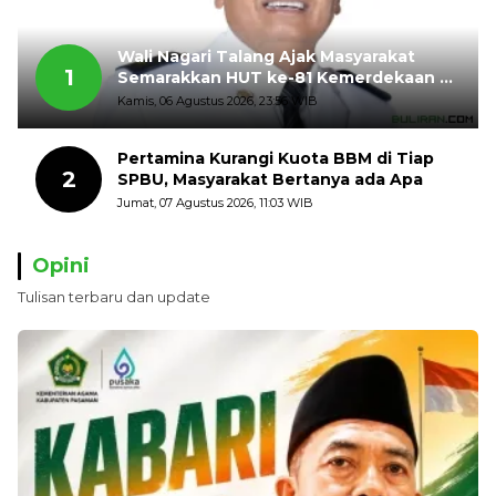
Wali Nagari Talang Ajak Masyarakat
1
Semarakkan HUT ke-81 Kemerdekaan RI
dengan Mengibarkan Bendera Merah
Kamis, 06 Agustus 2026, 23:56 WIB
Putih
Pertamina Kurangi Kuota BBM di Tiap
2
SPBU, Masyarakat Bertanya ada Apa
Jumat, 07 Agustus 2026, 11:03 WIB
Opini
Tulisan terbaru dan update