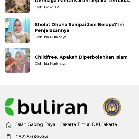
Dermaga Pantai Kartini Jepara, terhadap
Nelayan Tradisional
Oleh: Djoko TP
Sholat Dhuha Sampai Jam Berapa? Ini
Penjelasannya
Oleh: Ida Nurkhaya
Childfree, Apakah Diperbolehkan Islam
Oleh: Ida Nurkhaya
Jalan Gading Raya ll, Jakarta Timur, DKI Jakarta
082285086364