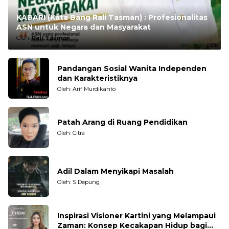
KABARI (Kata Bang Rali Tasman) : Profesionalitas
ASN untuk Negara dan Masyarakat
Oleh:
Rali Tasman
Pandangan Sosial Wanita Independen
dan Karakteristiknya
Oleh: Arif Murdikanto
Patah Arang di Ruang Pendidikan
Oleh: Citra
Adil Dalam Menyikapi Masalah
Oleh: S Depung
Inspirasi Visioner Kartini yang Melampaui
Zaman: Konsep Kecakapan Hidup bagi