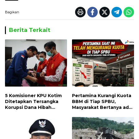
Bagikan
Berita Terkait
5 Komisioner KPU Kotim
Pertamina Kurangi Kuota
Ditetapkan Tersangka
BBM di Tiap SPBU,
Korupsi Dana Hibah
Masyarakat Bertanya ada
Pilkada, Kerugian Negara
Apa
ditaksir 10 Milyard