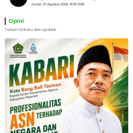
Kerugian Negara ditaksir 10 Milyard
Jumat, 07 Agustus 2026, 19:35 WIB
Opini
Tulisan terbaru dan update