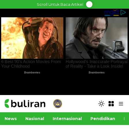
Skip
Scroll Untuk Baca Artikel
to
content
News
Nasional
Internasional
Pendidikan
Po