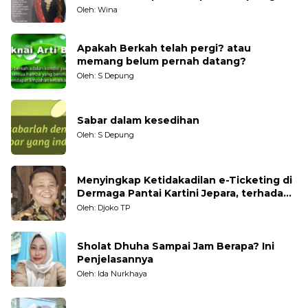
Generasi Muda
Oleh: Wina
Apakah Berkah telah pergi? atau
memang belum pernah datang?
Oleh: S Depung
Sabar dalam kesedihan
Oleh: S Depung
Menyingkap Ketidakadilan e-Ticketing di
Dermaga Pantai Kartini Jepara, terhadap
Nelayan Tradisional
Oleh: Djoko TP
Sholat Dhuha Sampai Jam Berapa? Ini
Penjelasannya
Oleh: Ida Nurkhaya