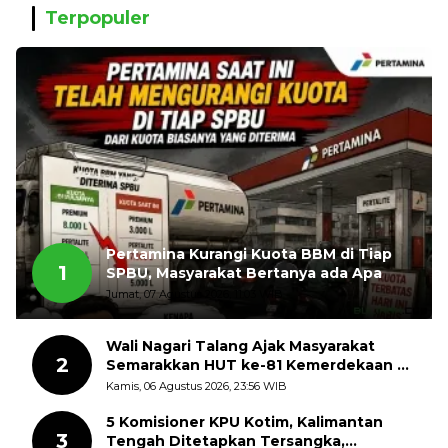
Terpopuler
Pertamina Kurangi Kuota BBM di Tiap
1
SPBU, Masyarakat Bertanya ada Apa
Jumat, 07 Agustus 2026, 11:03 WIB
Wali Nagari Talang Ajak Masyarakat
2
Semarakkan HUT ke-81 Kemerdekaan RI
dengan Mengibarkan Bendera Merah
Kamis, 06 Agustus 2026, 23:56 WIB
Putih
5 Komisioner KPU Kotim, Kalimantan
3
Tengah Ditetapkan Tersangka,