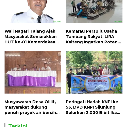
Wali Nagari Talang Ajak
Kemarau Persulit Usaha
Masyarakat Semarakkan
Tambang Rakyat, LIRA
HUT ke-81 Kemerdekaan
Kalteng Ingatkan Potensi
RI dengan Mengibarkan
Naiknya Tingkat Kesulitan
Bendera Merah Putih
Hidup
Musyawarah Desa Olilit,
Peringati Harlah KNPI ke-
masyarakat dukung
53, DPD KNPI Sijunjung
penuh proyek air bersih
Salurkan 2.000 Bibit Ikan
Oryoin
dan 50 Bibit Pohon Petai
Terkini