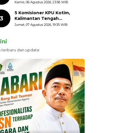
HUT ke-81 Kemerdekaan RI
Kamis, 06 Agustus 2026, 23:56 WIB
dengan Mengibarkan
Bendera Merah Putih
5 Komisioner KPU Kotim,
3
Kalimantan Tengah
Ditetapkan Tersangka,
Jumat, 07 Agustus 2026, 19:35 WIB
Kerugian Negara ditaksir 10
Milyard
ini
n terbaru dan update