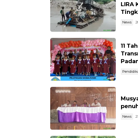
LIRA 
Tingk
News
2
11 Ta
Trans
Pada
Pendidik
Musya
penuh
News
2