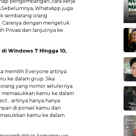
 tahap pengembangan, cara kerja
KAB
lis.Sebelumnya, WhatsApp juga
Pro
tak sembarang orang
Ma
Oleh
. Caranya dengan mengetuk
lih Privasi dan lanjutnya ke
 di Windows 7 Hingga 10,
ika memilih Everyone artinya
u ke dalam grup. Jika
a orang yang nomor selulernya
isa memasukkan kamu ke dalam
ct... artinya hanya hanya
impan di ponsel kamu dan
memasukkan kamu ke dalam
aja menambahkan kemampuan