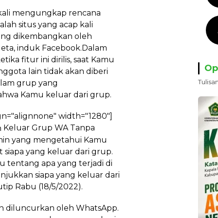
kali mengungkap rencana
alah situs yang acap kali
dang dikembangkan oleh
 Meta, induk Facebook.Dalam
a fitur ini dirilis, saat Kamu
Op
ggota lain tidak akan diberi
Tulisa
dalam grup yang
hwa Kamu keluar dari grup.
gn="alignnone" width="1280"]
Keluar Grup WA Tanpa
min yang mengetahui Kamu
t siapa yang keluar dari grup.
u tentang apa yang terjadi di
jukkan siapa yang keluar dari
utip Rabu (18/5/2022).
kan diluncurkan oleh WhatsApp.