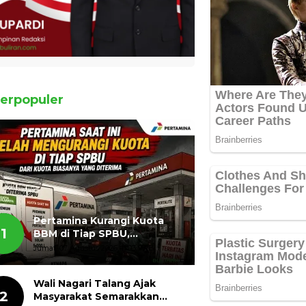
erpopuler
Pertamina Kurangi Kuota
1
BBM di Tiap SPBU,
Masyarakat Bertanya ada
Jumat, 07 Agustus 2026, 11:03 WIB
Apa
Wali Nagari Talang Ajak
2
Masyarakat Semarakkan