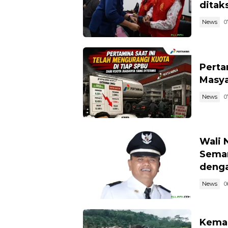
ditaks
News
0
Perta
Masya
News
0
Wali 
Semar
denga
News
0
Kemar