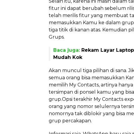
Selain itu, karena ini masih dalam
fitur ini dapat berubah sebelum ri
telah merilis fitur yang membuat 
memasukkan Kamu ke dalam grup
tiga titik di kanan atas. Kemudian pi
Grups.
Baca juga:
Rekam Layar Laptop
Mudah Kok
Akan muncul tiga pilihan di sana. J
semua orang bisa memasukkan Kam
memilih My Contacts, artinya hany
tersimpan di ponsel kamu yang b
grup.Opsi terakhir My Contacts expe
orang yang nomor selulernya ters
nomornya tak diblokir yang bisa 
grup percakapan.
Informasi saja, WhatsApp baru s