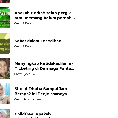
Generasi Muda
Apakah Berkah telah pergi?
atau memang belum pernah
datang?
Oleh: S Depung
Sabar dalam kesedihan
Oleh: S Depung
Menyingkap Ketidakadilan e-
Ticketing di Dermaga Pantai
Kartini Jepara, terhadap
Oleh: Djoko TP
Nelayan Tradisional
Sholat Dhuha Sampai Jam
Berapa? Ini Penjelasannya
Oleh: Ida Nurkhaya
Childfree, Apakah