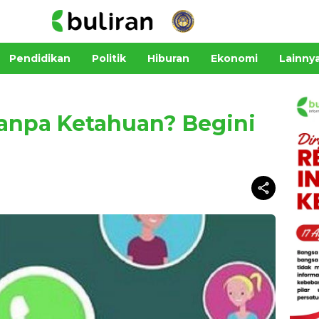
Pendidikan
Politik
Hiburan
Ekonomi
Lainny
anpa Ketahuan? Begini