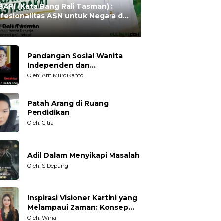
ARI (Kata Bang Rali Tasman) :
fesionalitas ASN untuk Negara dan
syarakat
:
Rali Tasman
Pandangan Sosial Wanita
Independen dan
Karakteristiknya
Oleh: Arif Murdikanto
Patah Arang di Ruang
Pendidikan
Oleh: Citra
Adil Dalam Menyikapi Masalah
Oleh: S Depung
Inspirasi Visioner Kartini yang
Melampaui Zaman: Konsep
Kecakapan Hidup bagi
Oleh: Wina