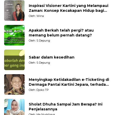
Inspirasi Visioner Kartini yang Melampaui
Zaman: Konsep Kecakapan Hidup bagi
Generasi Muda
Oleh: Wina
Apakah Berkah telah pergi? atau
memang belum pernah datang?
Oleh: S Depung
Sabar dalam kesedihan
Oleh: S Depung
Menyingkap Ketidakadilan e-Ticketing di
Dermaga Pantai Kartini Jepara, terhadap
Nelayan Tradisional
Oleh: Djoko TP
Sholat Dhuha Sampai Jam Berapa? Ini
Penjelasannya
Oleh: Ida Nurkhaya