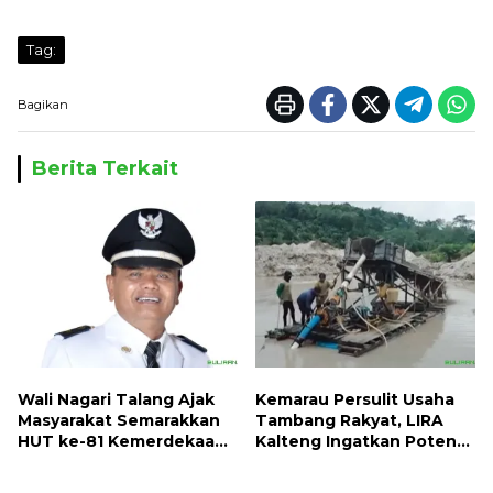
Tag:
Bagikan
Berita Terkait
Wali Nagari Talang Ajak
Kemarau Persulit Usaha
Masyarakat Semarakkan
Tambang Rakyat, LIRA
HUT ke-81 Kemerdekaan
Kalteng Ingatkan Potensi
RI dengan Mengibarkan
Naiknya Tingkat Kesulitan
Bendera Merah Putih
Hidup