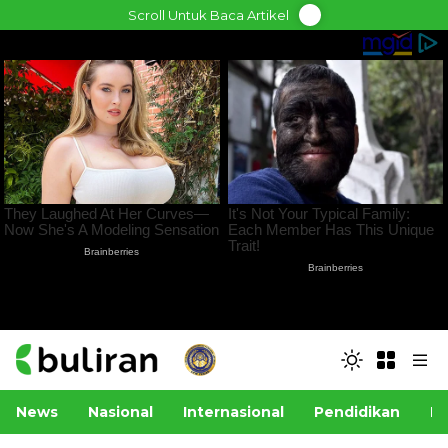
Skip
Scroll Untuk Baca Artikel
to
content
News
Nasional
Internasional
Pendidikan
Po