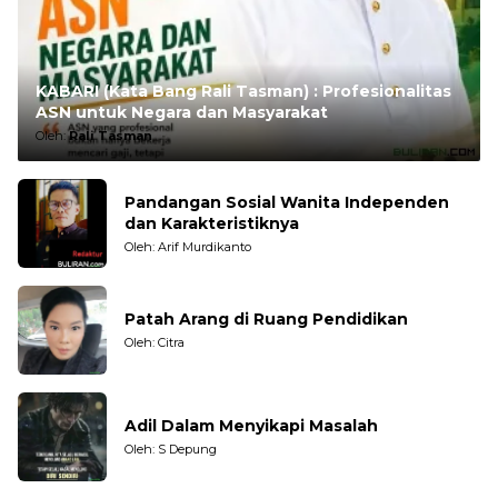
KABARI (Kata Bang Rali Tasman) : Profesionalitas
ASN untuk Negara dan Masyarakat
Oleh:
Rali Tasman
Pandangan Sosial Wanita Independen
dan Karakteristiknya
Oleh: Arif Murdikanto
Patah Arang di Ruang Pendidikan
Oleh: Citra
Adil Dalam Menyikapi Masalah
Oleh: S Depung