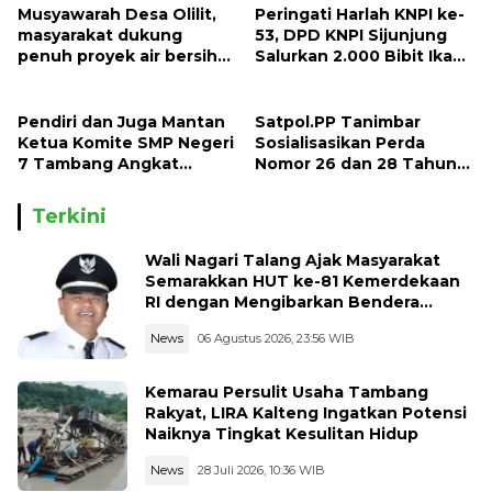
Musyawarah Desa Olilit,
Peringati Harlah KNPI ke-
masyarakat dukung
53, DPD KNPI Sijunjung
penuh proyek air bersih
Salurkan 2.000 Bibit Ikan
Oryoin
dan 50 Bibit Pohon Petai
Pendiri dan Juga Mantan
Satpol.PP Tanimbar
Ketua Komite SMP Negeri
Sosialisasikan Perda
7 Tambang Angkat
Nomor 26 dan 28 Tahun
Bicara, Begini Kisahnya !!
2013
Terkini
Wali Nagari Talang Ajak Masyarakat
Semarakkan HUT ke-81 Kemerdekaan
RI dengan Mengibarkan Bendera
Merah Putih
News
06 Agustus 2026, 23:56 WIB
Kemarau Persulit Usaha Tambang
Rakyat, LIRA Kalteng Ingatkan Potensi
Naiknya Tingkat Kesulitan Hidup
News
28 Juli 2026, 10:36 WIB