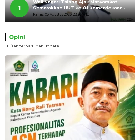
Wali Nagari Talang Ajak Masyarakat
1
Semarakkan HUT ke-81 Kemerdekaan RI
dengan Mengibarkan Bendera Merah
Kamis, 06 Agustus 2026, 23:56 WIB
Putih
Opini
Tulisan terbaru dan update