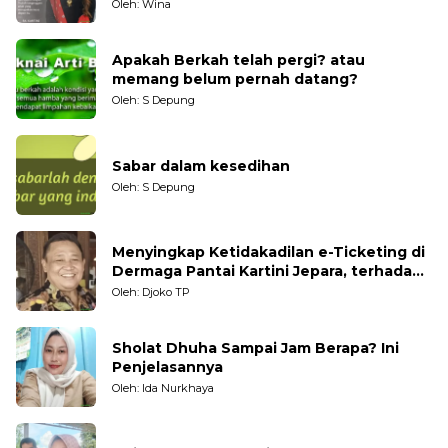
Generasi Muda
Oleh: Wina
Apakah Berkah telah pergi? atau
memang belum pernah datang?
Oleh: S Depung
Sabar dalam kesedihan
Oleh: S Depung
Menyingkap Ketidakadilan e-Ticketing di
Dermaga Pantai Kartini Jepara, terhadap
Nelayan Tradisional
Oleh: Djoko TP
Sholat Dhuha Sampai Jam Berapa? Ini
Penjelasannya
Oleh: Ida Nurkhaya