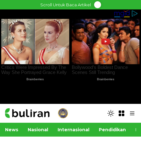
Skip
Scroll Untuk Baca Artikel
to
content
News
Nasional
Internasional
Pendidikan
Po