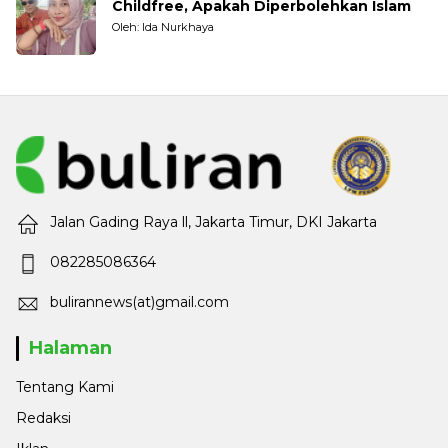
Childfree, Apakah Diperbolehkan Islam
Oleh: Ida Nurkhaya
Jalan Gading Raya ll, Jakarta Timur, DKI Jakarta
082285086364
bulirannews(at)gmail.com
Halaman
Tentang Kami
Redaksi