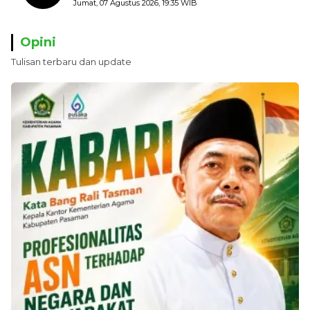
Kerugian Negara ditaksir 10 Milyard
Jumat, 07 Agustus 2026, 19:35 WIB
Opini
Tulisan terbaru dan update