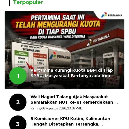
Terpopuler
Pertamina Kurangi Kuota BBM di Tiap
1
SPBU, Masyarakat Bertanya ada Apa
Jumat, 07 Agustus 2026, 11:03 WIB
Wali Nagari Talang Ajak Masyarakat
2
Semarakkan HUT ke-81 Kemerdekaan RI
dengan Mengibarkan Bendera Merah
Kamis, 06 Agustus 2026, 23:56 WIB
Putih
5 Komisioner KPU Kotim, Kalimantan
3
Tengah Ditetapkan Tersangka,