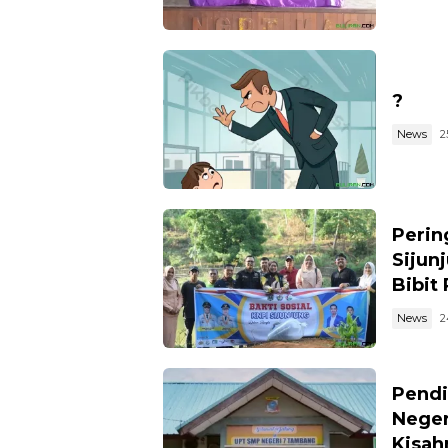
?
News
2
Perin
Sijun
Bibit
News
2
Pendi
Neger
Kisahn