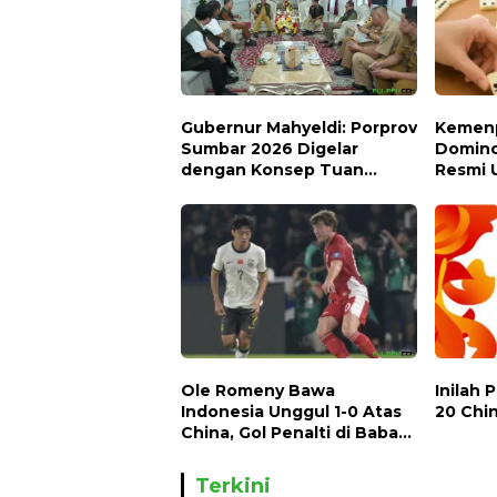
Gubernur Mahyeldi: Porprov
Kemenp
Sumbar 2026 Digelar
Domino
dengan Konsep Tuan
Resmi 
Rumah Bersama
Halal O
Ole Romeny Bawa
Inilah 
Indonesia Unggul 1-0 Atas
20 Chi
China, Gol Penalti di Babak
Pertama
Terkini