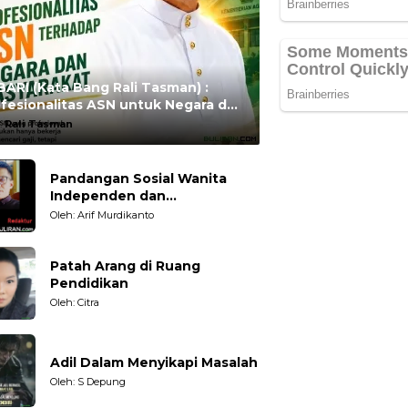
ARI (Kata Bang Rali Tasman) :
fesionalitas ASN untuk Negara dan
syarakat
:
Rali Tasman
Pandangan Sosial Wanita
Independen dan
Karakteristiknya
Oleh: Arif Murdikanto
Patah Arang di Ruang
Pendidikan
Oleh: Citra
Adil Dalam Menyikapi Masalah
Oleh: S Depung