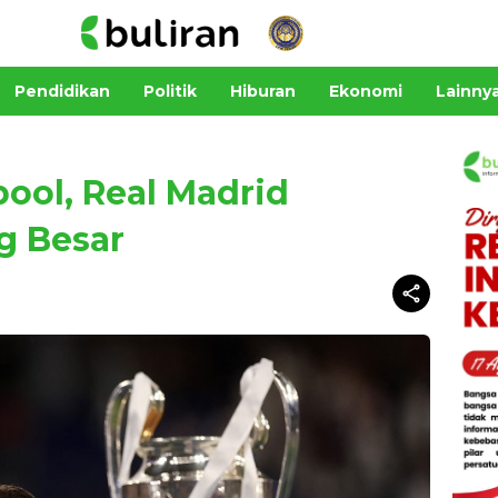
Pendidikan
Politik
Hiburan
Ekonomi
Lainny
ool, Real Madrid
g Besar