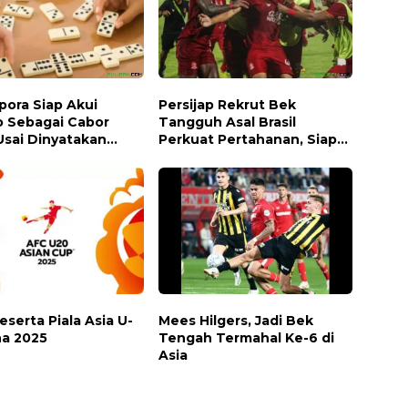
ora Siap Akui
Persijap Rekrut Bek
 Sebagai Cabor
Tangguh Asal Brasil
Usai Dinyatakan
Perkuat Pertahanan, Siap
leh MUI
Bersaing di Liga 1
Peserta Piala Asia U-
Mees Hilgers, Jadi Bek
na 2025
Tengah Termahal Ke-6 di
Asia