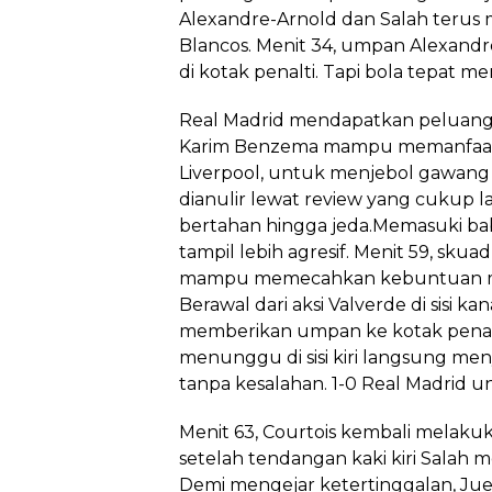
Alexandre-Arnold dan Salah terus
Blancos. Menit 34, umpan Alexandr
di kotak penalti. Tapi bola tepat m
Real Madrid mendapatkan peluang
Karim Benzema mampu memanfaatka
Liverpool, untuk menjebol gawang A
dianulir lewat review yang cukup l
bertahan hingga jeda.Memasuki ba
tampil lebih agresif. Menit 59, skua
mampu memecahkan kebuntuan melal
Berawal dari aksi Valverde di sisi k
memberikan umpan ke kotak penalti
menunggu di sisi kiri langsung m
tanpa kesalahan. 1-0 Real Madrid u
Menit 63, Courtois kembali melak
setelah tendangan kaki kiri Salah 
Demi mengejar ketertinggalan, J