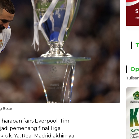
T
Op
Tulisa
g Besar
harapan fans Liverpool. Tim
adi pemenang final Liga
kluk. Ya, Real Madrid akhirnya