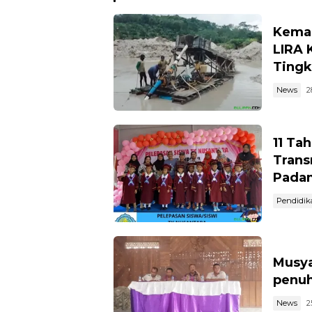
Kemar
LIRA 
Tingk
News
2
11 Ta
Trans
Pada
Pendidik
Musya
penuh
News
2