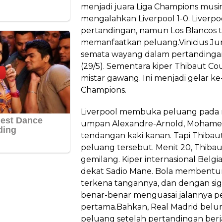
menjadi juara Liga Champions musim
mengalahkan Liverpool 1-0. Liverpo
pertandingan, namun Los Blancos ta
memanfaatkan peluang.Vinicius Jun
semata wayang dalam pertandingan 
(29/5). Sementara kiper Thibaut Co
mistar gawang. Ini menjadi gelar ke-
Champions.
Liverpool membuka peluang pada 
umpan Alexandre-Arnold, Mohame
tendangan kaki kanan. Tapi Thib
peluang tersebut. Menit 20, Thibau
gemilang. Kiper internasional Belgi
dekat Sadio Mane. Bola membentur
terkena tangannya, dan dengan sig
benar-benar menguasai jalannya p
pertama.Bahkan, Real Madrid bel
peluang setelah pertandingan berj