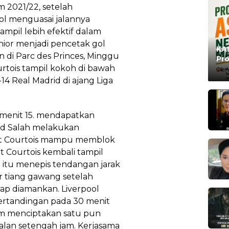
 2021/22, setelah
ol menguasai jalannya
mpil lebih efektif dalam
ior menjadi pencetak gol
KAB
di Parc des Princes, Minggu
Pro
urtois tampil kokoh di bawah
Ma
Oleh
14 Real Madrid di ajang Liga
menit 15. mendapatkan
d Salah melakukan
aut Courtois mampu memblok
t Courtois kembali tampil
a itu menepis tendangan jarak
 tiang gawang setelah
ap diamankan. Liverpool
ertandingan pada 30 menit
um menciptakan satu pun
alan setengah jam. Kerjasama