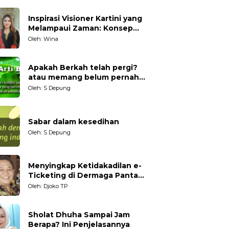
Inspirasi Visioner Kartini yang
Melampaui Zaman: Konsep
Kecakapan Hidup bagi
Oleh: Wina
Generasi Muda
Apakah Berkah telah pergi?
atau memang belum pernah
datang?
Oleh: S Depung
Sabar dalam kesedihan
Oleh: S Depung
Menyingkap Ketidakadilan e-
Ticketing di Dermaga Pantai
Kartini Jepara, terhadap
Oleh: Djoko TP
Nelayan Tradisional
Sholat Dhuha Sampai Jam
Berapa? Ini Penjelasannya