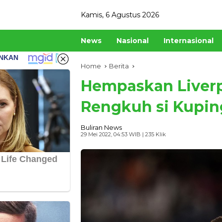
Skip
Kamis, 6 Agustus 2026
to
content
News
Nasional
Internasional
Home
Berita
Hempaskan Liverp
Rengkuh si Kupin
Buliran News
29 Mei 2022, 04:53 WIB
| 235 Klik