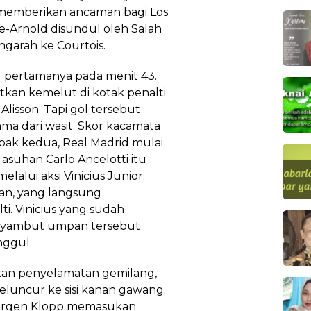
 memberikan ancaman bagi Los
e-Arnold disundul oleh Salah
engarah ke Courtois.
 pertamanya pada menit 43.
n kemelut di kotak penalti
lisson. Tapi gol tersebut
ama dari wasit. Skor kacamata
bak kedua, Real Madrid mulai
d asuhan Carlo Ancelotti itu
ui aksi Vinicius Junior.
anan, yang langsung
. Vinicius yang sudah
enyambut umpan tersebut
nggul.
ukan penyelamatan gemilang,
meluncur ke sisi kanan gawang.
uergen Klopp memasukan