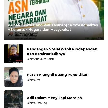
KABARI (Kata Bang Rali Tasman) : Profesionalitas
ASN untuk Negara dan Masyarakat
Oleh:
Rali Tasman
Pandangan Sosial Wanita Independen
dan Karakteristiknya
Oleh: Arif Murdikanto
Patah Arang di Ruang Pendidikan
Oleh: Citra
Adil Dalam Menyikapi Masalah
Oleh: S Depung