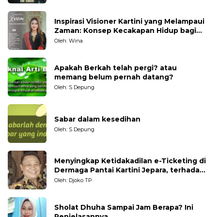
Inspirasi Visioner Kartini yang Melampaui
Zaman: Konsep Kecakapan Hidup bagi
Generasi Muda
Oleh: Wina
Apakah Berkah telah pergi? atau
memang belum pernah datang?
Oleh: S Depung
Sabar dalam kesedihan
Oleh: S Depung
Menyingkap Ketidakadilan e-Ticketing di
Dermaga Pantai Kartini Jepara, terhadap
Nelayan Tradisional
Oleh: Djoko TP
Sholat Dhuha Sampai Jam Berapa? Ini
Penjelasannya