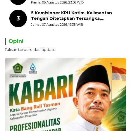
dengan Mengibarkan Bendera Merah
Kamis, 06 Agustus 2026, 23:56 WIB
Putih
5 Komisioner KPU Kotim, Kalimantan
3
Tengah Ditetapkan Tersangka,
Kerugian Negara ditaksir 10 Milyard
Jumat, 07 Agustus 2026, 19:35 WIB
Opini
Tulisan terbaru dan update