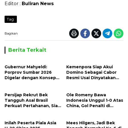
Editor :
Buliran News
Tag:
Bagikan
Berita Terkait
Gubernur Mahyeldi:
Kemenpora Siap Akui
Porprov Sumbar 2026
Domino Sebagai Cabor
Digelar dengan Konsep
Resmi Usai Dinyatakan
Tuan Rumah Bersama
Halal Oleh MUI
Persijap Rekrut Bek
Ole Romeny Bawa
Tangguh Asal Brasil
Indonesia Unggul 1-0 Atas
Perkuat Pertahanan, Siap
China, Gol Penalti di
Bersaing di Liga 1
Babak Pertama
Inilah Peserta Piala Asia
Mees Hilgers, Jadi Bek