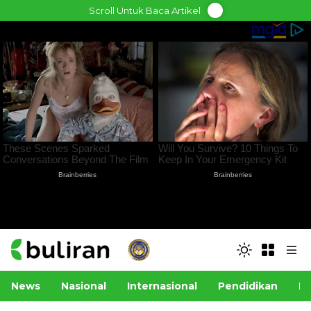
Skip
Scroll Untuk Baca Artikel
to
content
News
Nasional
Internasional
Pendidikan
Po