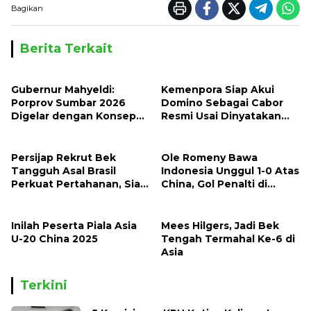
Bagikan
Berita Terkait
Gubernur Mahyeldi:
Kemenpora Siap Akui
Porprov Sumbar 2026
Domino Sebagai Cabor
Digelar dengan Konsep
Resmi Usai Dinyatakan
Tuan Rumah Bersama
Halal Oleh MUI
Persijap Rekrut Bek
Ole Romeny Bawa
Tangguh Asal Brasil
Indonesia Unggul 1-0 Atas
Perkuat Pertahanan, Siap
China, Gol Penalti di
Bersaing di Liga 1
Babak Pertama
Inilah Peserta Piala Asia
Mees Hilgers, Jadi Bek
U-20 China 2025
Tengah Termahal Ke-6 di
Asia
Terkini