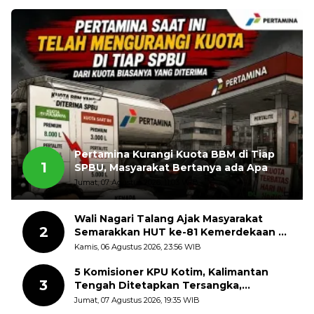
Pertamina Kurangi Kuota BBM di Tiap
1
SPBU, Masyarakat Bertanya ada Apa
Jumat, 07 Agustus 2026, 11:03 WIB
Wali Nagari Talang Ajak Masyarakat
2
Semarakkan HUT ke-81 Kemerdekaan RI
dengan Mengibarkan Bendera Merah
Kamis, 06 Agustus 2026, 23:56 WIB
Putih
5 Komisioner KPU Kotim, Kalimantan
3
Tengah Ditetapkan Tersangka,
Kerugian Negara ditaksir 10 Milyard
Jumat, 07 Agustus 2026, 19:35 WIB