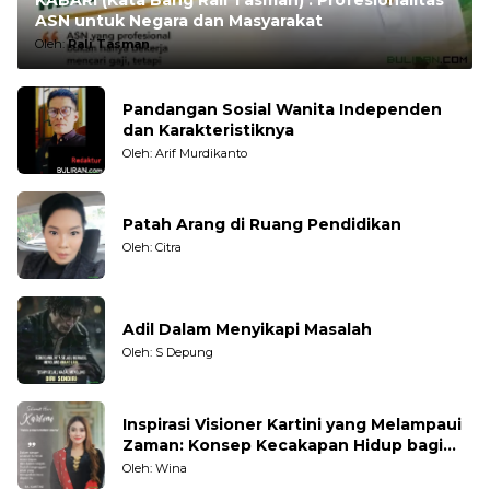
ASN untuk Negara dan Masyarakat
Oleh:
Rali Tasman
Pandangan Sosial Wanita Independen
dan Karakteristiknya
Oleh: Arif Murdikanto
Patah Arang di Ruang Pendidikan
Oleh: Citra
Adil Dalam Menyikapi Masalah
Oleh: S Depung
Inspirasi Visioner Kartini yang Melampaui
Zaman: Konsep Kecakapan Hidup bagi
Generasi Muda
Oleh: Wina