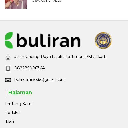
Oleh: Ida Nurkhaya
Jalan Gading Raya ll, Jakarta Timur, DKI Jakarta
082285086364
bulirannews(at)gmail.com
Halaman
Tentang Kami
Redaksi
Iklan