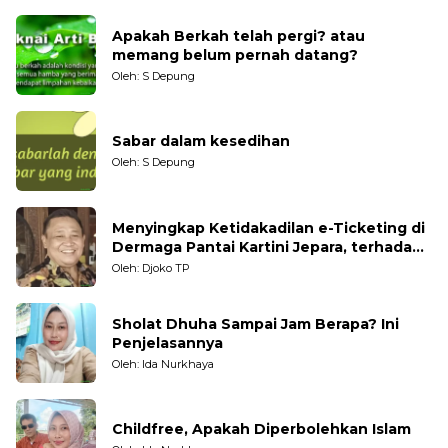
Apakah Berkah telah pergi? atau
memang belum pernah datang?
Oleh: S Depung
Sabar dalam kesedihan
Oleh: S Depung
Menyingkap Ketidakadilan e-Ticketing di
Dermaga Pantai Kartini Jepara, terhadap
Nelayan Tradisional
Oleh: Djoko TP
Sholat Dhuha Sampai Jam Berapa? Ini
Penjelasannya
Oleh: Ida Nurkhaya
Childfree, Apakah Diperbolehkan Islam