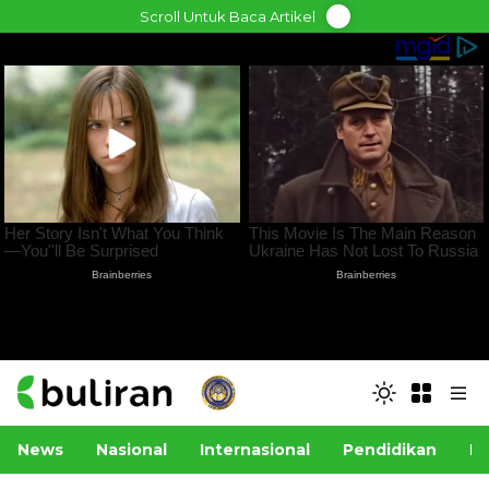
Skip
Scroll Untuk Baca Artikel
to
content
News
Nasional
Internasional
Pendidikan
Po