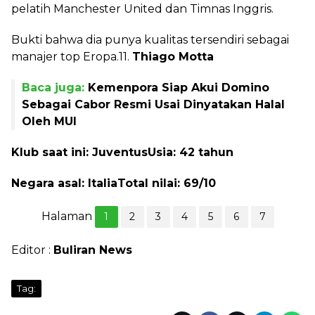
pelatih Manchester United dan Timnas Inggris.
Bukti bahwa dia punya kualitas tersendiri sebagai
manajer top Eropa.11.
Thiago Motta
Baca juga:
Kemenpora Siap Akui Domino
Sebagai Cabor Resmi Usai Dinyatakan Halal
Oleh MUI
Klub saat ini: Juventus
Usia: 42 tahun
Negara asal: Italia
Total nilai: 69/10
Halaman
1
2
3
4
5
6
7
Editor :
Buliran News
Tag: