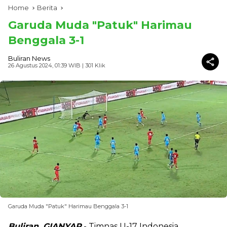
Home
Berita
Garuda Muda "Patuk" Harimau
Benggala 3-1
Buliran News
26 Agustus 2024, 01:39 WIB
| 301 Klik
Garuda Muda "Patuk" Harimau Benggala 3-1
Buliran, GIANYAR
- Timnas U-17 Indonesia