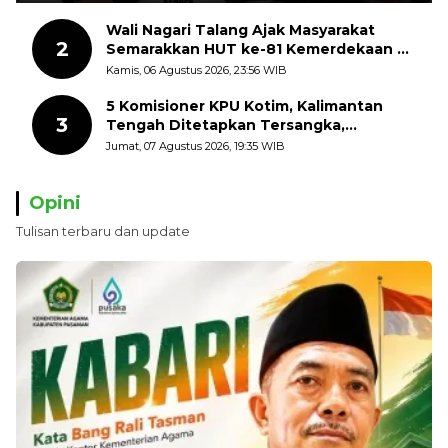
Wali Nagari Talang Ajak Masyarakat
2
Semarakkan HUT ke-81 Kemerdekaan RI
dengan Mengibarkan Bendera Merah
Kamis, 06 Agustus 2026, 23:56 WIB
Putih
5 Komisioner KPU Kotim, Kalimantan
3
Tengah Ditetapkan Tersangka,
Kerugian Negara ditaksir 10 Milyard
Jumat, 07 Agustus 2026, 19:35 WIB
Opini
Tulisan terbaru dan update