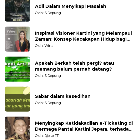
Adil Dalam Menyikapi Masalah
Oleh: S Depung
Inspirasi Visioner Kartini yang Melampaui
Zaman: Konsep Kecakapan Hidup bagi
Generasi Muda
Oleh: Wina
Apakah Berkah telah pergi? atau
memang belum pernah datang?
Oleh: S Depung
Sabar dalam kesedihan
Oleh: S Depung
Menyingkap Ketidakadilan e-Ticketing di
Dermaga Pantai Kartini Jepara, terhadap
Nelayan Tradisional
Oleh: Djoko TP