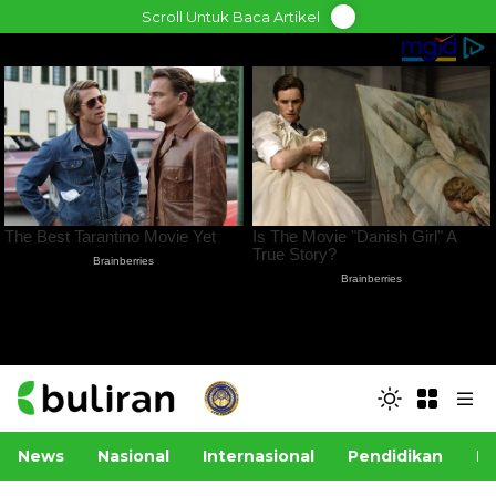
Skip
Scroll Untuk Baca Artikel
to
content
News
Nasional
Internasional
Pendidikan
Po