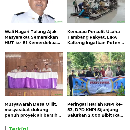
Wali Nagari Talang Ajak
Kemarau Persulit Usaha
Masyarakat Semarakkan
Tambang Rakyat, LIRA
HUT ke-81 Kemerdekaan
Kalteng Ingatkan Potensi
RI dengan Mengibarkan
Naiknya Tingkat Kesulitan
Bendera Merah Putih
Hidup
Musyawarah Desa Olilit,
Peringati Harlah KNPI ke-
masyarakat dukung
53, DPD KNPI Sijunjung
penuh proyek air bersih
Salurkan 2.000 Bibit Ikan
Oryoin
dan 50 Bibit Pohon Petai
Terkini