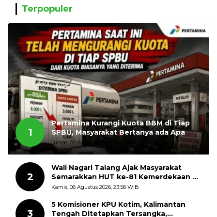
Terpopuler
Pertamina Kurangi Kuota BBM di Tiap
1
SPBU, Masyarakat Bertanya ada Apa
Jumat, 07 Agustus 2026, 11:03 WIB
Wali Nagari Talang Ajak Masyarakat
2
Semarakkan HUT ke-81 Kemerdekaan RI
dengan Mengibarkan Bendera Merah
Kamis, 06 Agustus 2026, 23:56 WIB
Putih
5 Komisioner KPU Kotim, Kalimantan
3
Tengah Ditetapkan Tersangka,