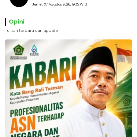
Kerugian Negara ditaksir 10 Milyard
Jumat, 07 Agustus 2026, 19:35 WIB
Opini
Tulisan terbaru dan update