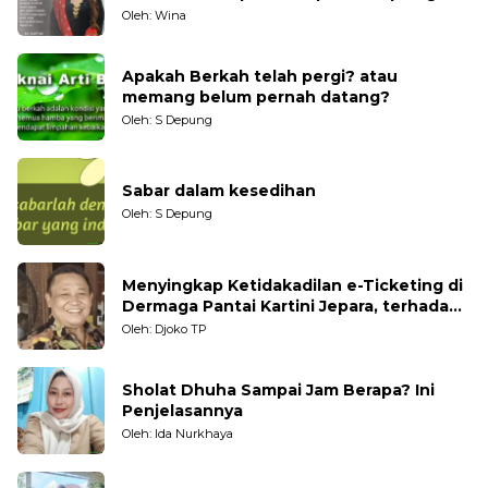
Generasi Muda
Oleh: Wina
Apakah Berkah telah pergi? atau
memang belum pernah datang?
Oleh: S Depung
Sabar dalam kesedihan
Oleh: S Depung
Menyingkap Ketidakadilan e-Ticketing di
Dermaga Pantai Kartini Jepara, terhadap
Nelayan Tradisional
Oleh: Djoko TP
Sholat Dhuha Sampai Jam Berapa? Ini
Penjelasannya
Oleh: Ida Nurkhaya