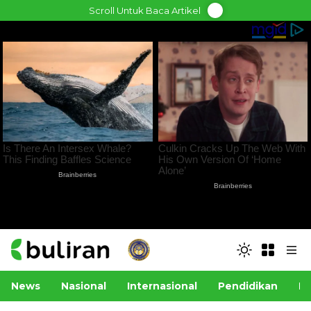
Skip
Scroll Untuk Baca Artikel
to
content
News
Nasional
Internasional
Pendidikan
Po