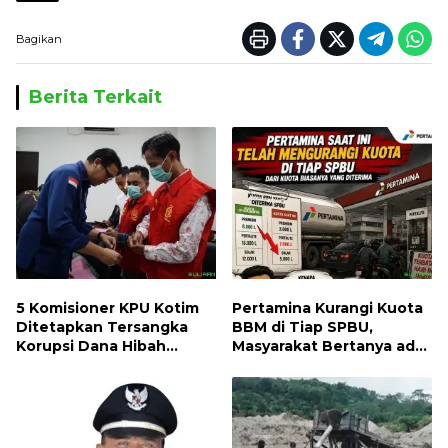
Bagikan
Berita Terkait
5 Komisioner KPU Kotim
Pertamina Kurangi Kuota
Ditetapkan Tersangka
BBM di Tiap SPBU,
Korupsi Dana Hibah
Masyarakat Bertanya ada
Pilkada, Kerugian Negara
Apa
ditaksir 10 Milyard