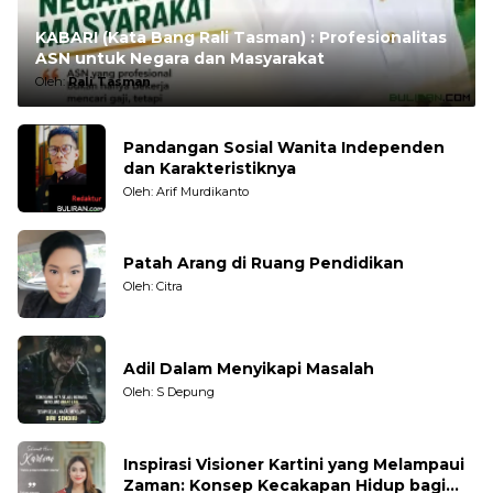
KABARI (Kata Bang Rali Tasman) : Profesionalitas
ASN untuk Negara dan Masyarakat
Oleh:
Rali Tasman
Pandangan Sosial Wanita Independen
dan Karakteristiknya
Oleh: Arif Murdikanto
Patah Arang di Ruang Pendidikan
Oleh: Citra
Adil Dalam Menyikapi Masalah
Oleh: S Depung
Inspirasi Visioner Kartini yang Melampaui
Zaman: Konsep Kecakapan Hidup bagi