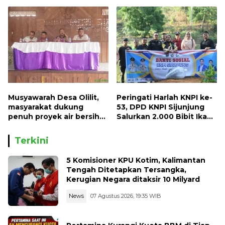
RI dengan Mengibarkan
Naiknya Tingkat Kesulitan
Bendera Merah Putih
Hidup
Musyawarah Desa Olilit,
Peringati Harlah KNPI ke-
masyarakat dukung
53, DPD KNPI Sijunjung
penuh proyek air bersih
Salurkan 2.000 Bibit Ikan
Oryoin
dan 50 Bibit Pohon Petai
Terkini
5 Komisioner KPU Kotim, Kalimantan
Tengah Ditetapkan Tersangka,
Kerugian Negara ditaksir 10 Milyard
News
07 Agustus 2026, 19:35 WIB