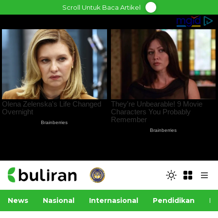
Skip
Scroll Untuk Baca Artikel
to
content
News
Nasional
Internasional
Pendidikan
Po