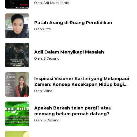
Oleh: Arif Murdikanto
Patah Arang di Ruang Pendidikan
Oleh: Citra
Adil Dalam Menyikapi Masalah
Oleh: S Depung
Inspirasi Visioner Kartini yang Melampaui
Zaman: Konsep Kecakapan Hidup bagi
Generasi Muda
Oleh: Wina
Apakah Berkah telah pergi? atau
memang belum pernah datang?
Oleh: S Depung