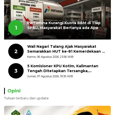
Pertamina Kurangi Kuota BBM di Tiap
1
SPBU, Masyarakat Bertanya ada Apa
Jumat, 07 Agustus 2026, 11:03 WIB
Wali Nagari Talang Ajak Masyarakat
2
Semarakkan HUT ke-81 Kemerdekaan RI
dengan Mengibarkan Bendera Merah
Kamis, 06 Agustus 2026, 23:56 WIB
Putih
5 Komisioner KPU Kotim, Kalimantan
3
Tengah Ditetapkan Tersangka,
Kerugian Negara ditaksir 10 Milyard
Jumat, 07 Agustus 2026, 19:35 WIB
Opini
Tulisan terbaru dan update