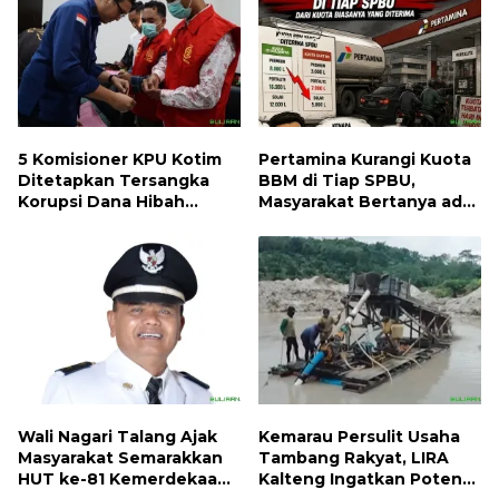
5 Komisioner KPU Kotim
Pertamina Kurangi Kuota
Ditetapkan Tersangka
BBM di Tiap SPBU,
Korupsi Dana Hibah
Masyarakat Bertanya ada
Pilkada, Kerugian Negara
Apa
ditaksir 10 Milyard
Wali Nagari Talang Ajak
Kemarau Persulit Usaha
Masyarakat Semarakkan
Tambang Rakyat, LIRA
HUT ke-81 Kemerdekaan
Kalteng Ingatkan Potensi