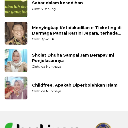
Sabar dalam kesedihan
Oleh: S Depung
Menyingkap Ketidakadilan e-Ticketing di
Dermaga Pantai Kartini Jepara, terhadap
Nelayan Tradisional
Oleh: Djoko TP
Sholat Dhuha Sampai Jam Berapa? Ini
Penjelasannya
Oleh: Ida Nurkhaya
Childfree, Apakah Diperbolehkan Islam
Oleh: Ida Nurkhaya