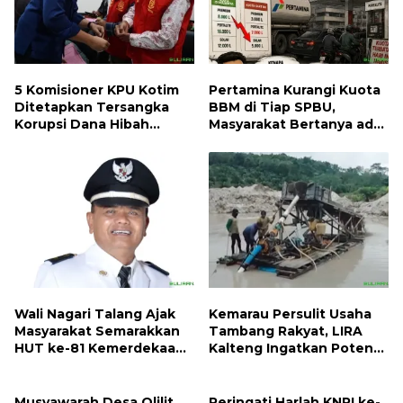
5 Komisioner KPU Kotim
Pertamina Kurangi Kuota
Ditetapkan Tersangka
BBM di Tiap SPBU,
Korupsi Dana Hibah
Masyarakat Bertanya ada
Pilkada, Kerugian Negara
Apa
ditaksir 10 Milyard
Wali Nagari Talang Ajak
Kemarau Persulit Usaha
Masyarakat Semarakkan
Tambang Rakyat, LIRA
HUT ke-81 Kemerdekaan
Kalteng Ingatkan Potensi
RI dengan Mengibarkan
Naiknya Tingkat Kesulitan
Bendera Merah Putih
Hidup
Musyawarah Desa Olilit,
Peringati Harlah KNPI ke-