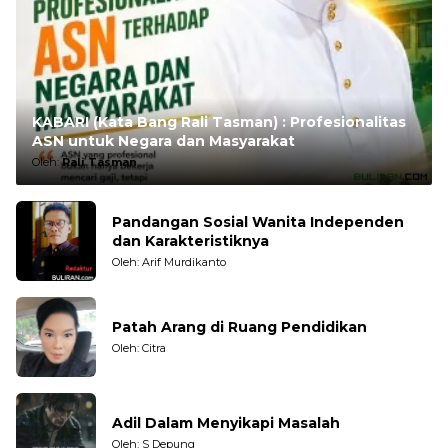
KABARI (Kata Bang Rali Tasman) : Profesionalitas
ASN untuk Negara dan Masyarakat
Oleh:
Rali Tasman
Pandangan Sosial Wanita Independen
dan Karakteristiknya
Oleh: Arif Murdikanto
Patah Arang di Ruang Pendidikan
Oleh: Citra
Adil Dalam Menyikapi Masalah
Oleh: S Depung