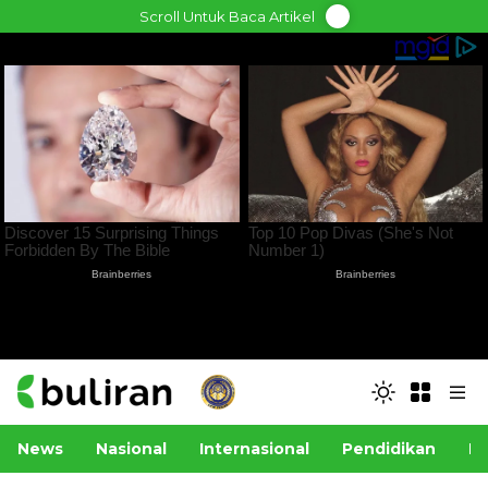
Skip
Scroll Untuk Baca Artikel
to
content
News
Nasional
Internasional
Pendidikan
Po