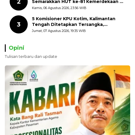
2
Semarakkan HUT ke-81 Kemerdekaan RI
dengan Mengibarkan Bendera Merah
Kamis, 06 Agustus 2026, 23:56 WIB
Putih
5 Komisioner KPU Kotim, Kalimantan
3
Tengah Ditetapkan Tersangka,
Kerugian Negara ditaksir 10 Milyard
Jumat, 07 Agustus 2026, 19:35 WIB
Opini
Tulisan terbaru dan update