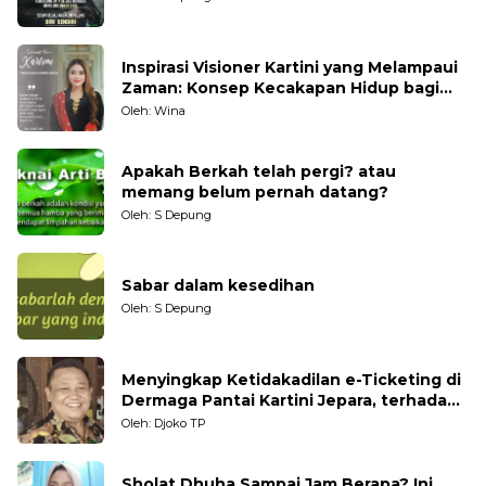
Inspirasi Visioner Kartini yang Melampaui
Zaman: Konsep Kecakapan Hidup bagi
Generasi Muda
Oleh: Wina
Apakah Berkah telah pergi? atau
memang belum pernah datang?
Oleh: S Depung
Sabar dalam kesedihan
Oleh: S Depung
Menyingkap Ketidakadilan e-Ticketing di
Dermaga Pantai Kartini Jepara, terhadap
Nelayan Tradisional
Oleh: Djoko TP
Sholat Dhuha Sampai Jam Berapa? Ini