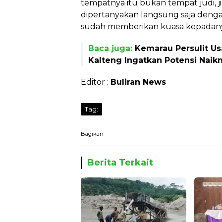
tempatnya itu bukan tempat judi, ji
dipertanyakan langsung saja denga
sudah memberikan kuasa kepadanya
Baca juga:
Kemarau Persulit U
Kalteng Ingatkan Potensi Naik
Editor :
Buliran News
Tag:
Bagikan
Berita Terkait