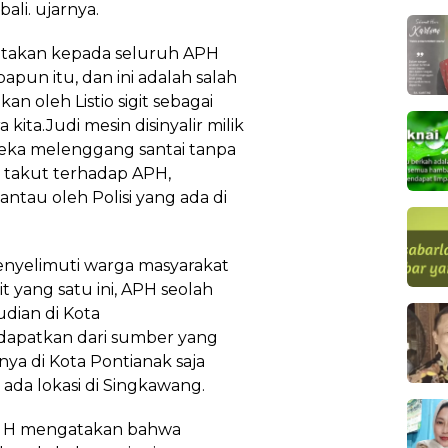
li. ujarnya.
takan kepada seluruh APH
pun itu, dan ini adalah salah
an oleh Listio sigit sebagai
kita.Judi mesin disinyalir milik
ereka melenggang santai tanpa
 takut terhadap APH,
antau oleh Polisi yang ada di
nyelimuti warga masyarakat
 yang satu ini, APH seolah
dian di Kota
i dapatkan dari sumber yang
ya di Kota Pontianak saja
da lokasi di Singkawang.
WA H mengatakan bahwa