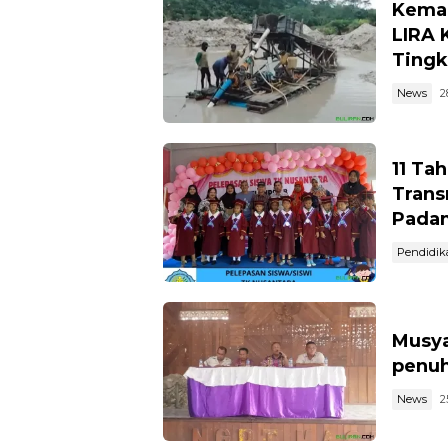
Kemar
LIRA 
Tingk
News
2
11 Ta
Trans
Pada
Pendidik
Musya
penuh
News
2