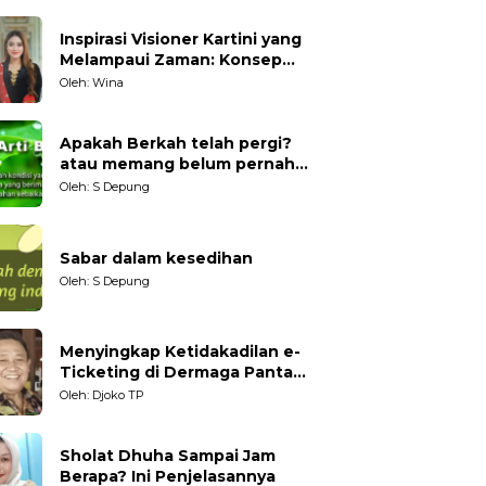
Inspirasi Visioner Kartini yang
Melampaui Zaman: Konsep
Kecakapan Hidup bagi
Oleh: Wina
Generasi Muda
Apakah Berkah telah pergi?
atau memang belum pernah
datang?
Oleh: S Depung
Sabar dalam kesedihan
Oleh: S Depung
Menyingkap Ketidakadilan e-
Ticketing di Dermaga Pantai
Kartini Jepara, terhadap
Oleh: Djoko TP
Nelayan Tradisional
Sholat Dhuha Sampai Jam
Berapa? Ini Penjelasannya