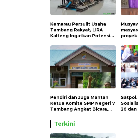
Kemarau Persulit Usaha
Musyawa
Tambang Rakyat, LIRA
masyar
Kalteng Ingatkan Potensi
proyek 
Naiknya Tingkat Kesulitan
Hidup
Pendiri dan Juga Mantan
Satpol
Ketua Komite SMP Negeri 7
Sosial
Tambang Angkat Bicara,
26 dan
Begini Kisahnya !!
Terkini