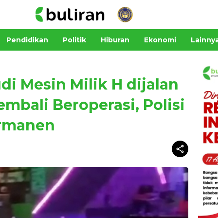
Pendidikan
Politik
Hiburan
Ekonomi
Lainny
i Mesin Milik H dijalan
mbali Beroperasi, Polisi
ermanen