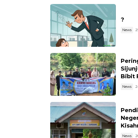
?
News
2
Perin
Sijun
Bibit
News
2
Pendi
Neger
Kisahn
News
2