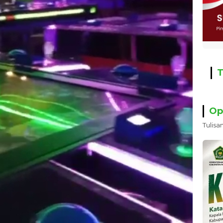
T
Op
Tulisa