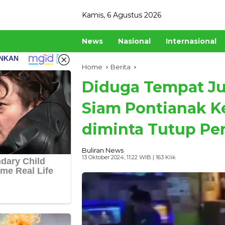
Skip
Kamis, 6 Agustus 2026
to
content
News
Nasional
Internasional
Home
Berita
Diduga Tempat Jud
Siam Pontianak Ke
diminta Tutup P
Buliran News
13 Oktober 2024, 11:22 WIB
| 163 Klik