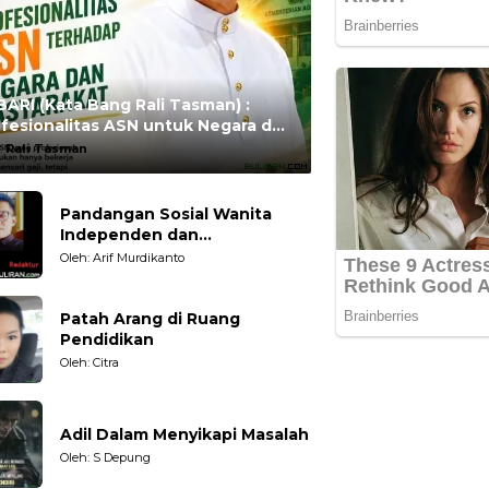
ARI (Kata Bang Rali Tasman) :
fesionalitas ASN untuk Negara dan
syarakat
:
Rali Tasman
Pandangan Sosial Wanita
Independen dan
Karakteristiknya
Oleh: Arif Murdikanto
Patah Arang di Ruang
Pendidikan
Oleh: Citra
Adil Dalam Menyikapi Masalah
Oleh: S Depung