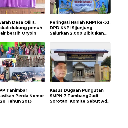
rah Desa Olilit,
Peringati Harlah KNPI ke-53,
akat dukung penuh
DPD KNPI Sijunjung
air bersih Oryoin
Salurkan 2.000 Bibit Ikan
dan 50 Bibit Pohon Petai
.PP Tanimbar
Kasus Dugaan Pungutan
isasikan Perda Nomor
SMPN 7 Tambang Jadi
 28 Tahun 2013
Sorotan, Komite Sebut Ada
Konflik Internal