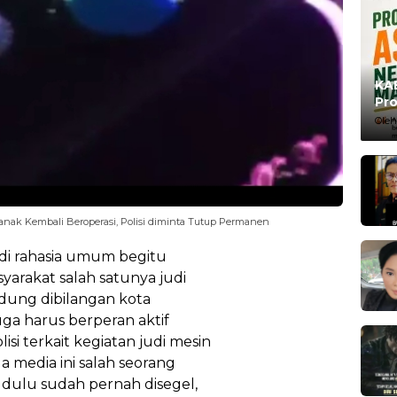
KAB
Pro
Ma
Oleh
ianak Kembali Beroperasi, Polisi diminta Tutup Permanen
di rahasia umum begitu
yarakat salah satunya judi
dung dibilangan kota
ga harus berperan aktif
si terkait kegiatan judi mesin
 media ini salah seorang
 dulu sudah pernah disegel,