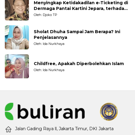
Menyingkap Ketidakadilan e-Ticketing di
Dermaga Pantai Kartini Jepara, terhadap
Nelayan Tradisional
Oleh: Djoko TP
Sholat Dhuha Sampai Jam Berapa? Ini
Penjelasannya
Oleh: Ida Nurkhaya
Childfree, Apakah Diperbolehkan Islam
Oleh: Ida Nurkhaya
Jalan Gading Raya ll, Jakarta Timur, DKI Jakarta