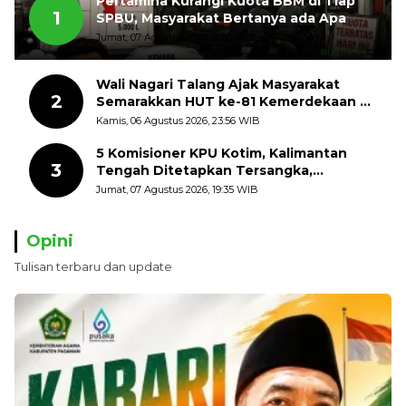
Pertamina Kurangi Kuota BBM di Tiap
1
SPBU, Masyarakat Bertanya ada Apa
Jumat, 07 Agustus 2026, 11:03 WIB
Wali Nagari Talang Ajak Masyarakat
2
Semarakkan HUT ke-81 Kemerdekaan RI
dengan Mengibarkan Bendera Merah
Kamis, 06 Agustus 2026, 23:56 WIB
Putih
5 Komisioner KPU Kotim, Kalimantan
3
Tengah Ditetapkan Tersangka,
Kerugian Negara ditaksir 10 Milyard
Jumat, 07 Agustus 2026, 19:35 WIB
Opini
Tulisan terbaru dan update