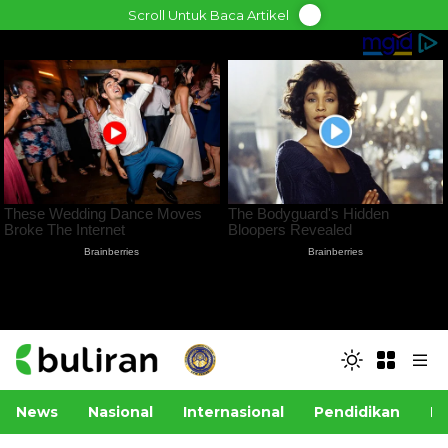
Skip
Scroll Untuk Baca Artikel
to
content
News
Nasional
Internasional
Pendidikan
Po