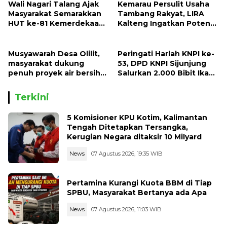
Wali Nagari Talang Ajak
Kemarau Persulit Usaha
Masyarakat Semarakkan
Tambang Rakyat, LIRA
HUT ke-81 Kemerdekaan
Kalteng Ingatkan Potensi
RI dengan Mengibarkan
Naiknya Tingkat Kesulitan
Bendera Merah Putih
Hidup
Musyawarah Desa Olilit,
Peringati Harlah KNPI ke-
masyarakat dukung
53, DPD KNPI Sijunjung
penuh proyek air bersih
Salurkan 2.000 Bibit Ikan
Oryoin
dan 50 Bibit Pohon Petai
Terkini
5 Komisioner KPU Kotim, Kalimantan
Tengah Ditetapkan Tersangka,
Kerugian Negara ditaksir 10 Milyard
News
07 Agustus 2026, 19:35 WIB
Pertamina Kurangi Kuota BBM di Tiap
SPBU, Masyarakat Bertanya ada Apa
News
07 Agustus 2026, 11:03 WIB