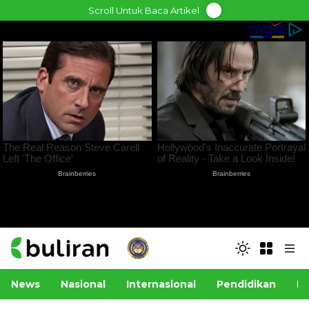
Skip
Scroll Untuk Baca Artikel
to
content
News
Nasional
Internasional
Pendidikan
Po