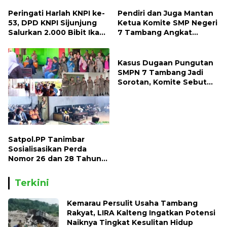
Peringati Harlah KNPI ke-
Pendiri dan Juga Mantan
53, DPD KNPI Sijunjung
Ketua Komite SMP Negeri
Salurkan 2.000 Bibit Ikan
7 Tambang Angkat
dan 50 Bibit Pohon Petai
Bicara, Begini Kisahnya !!
Kasus Dugaan Pungutan
SMPN 7 Tambang Jadi
Sorotan, Komite Sebut
Ada Konflik Internal
Satpol.PP Tanimbar
Sosialisasikan Perda
Nomor 26 dan 28 Tahun
2013
Terkini
Kemarau Persulit Usaha Tambang
Rakyat, LIRA Kalteng Ingatkan Potensi
Naiknya Tingkat Kesulitan Hidup