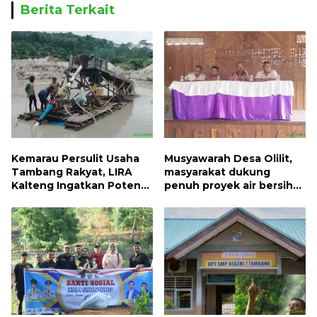
Berita Terkait
Kemarau Persulit Usaha
Musyawarah Desa Olilit,
Tambang Rakyat, LIRA
masyarakat dukung
Kalteng Ingatkan Potensi
penuh proyek air bersih
Naiknya Tingkat Kesulitan
Oryoin
Hidup