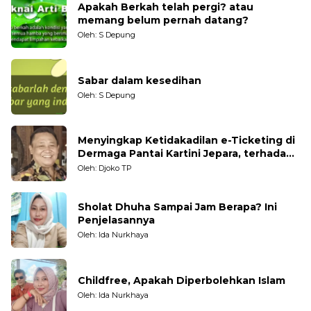
Apakah Berkah telah pergi? atau
memang belum pernah datang?
Oleh: S Depung
Sabar dalam kesedihan
Oleh: S Depung
Menyingkap Ketidakadilan e-Ticketing di
Dermaga Pantai Kartini Jepara, terhadap
Nelayan Tradisional
Oleh: Djoko TP
Sholat Dhuha Sampai Jam Berapa? Ini
Penjelasannya
Oleh: Ida Nurkhaya
Childfree, Apakah Diperbolehkan Islam
Oleh: Ida Nurkhaya