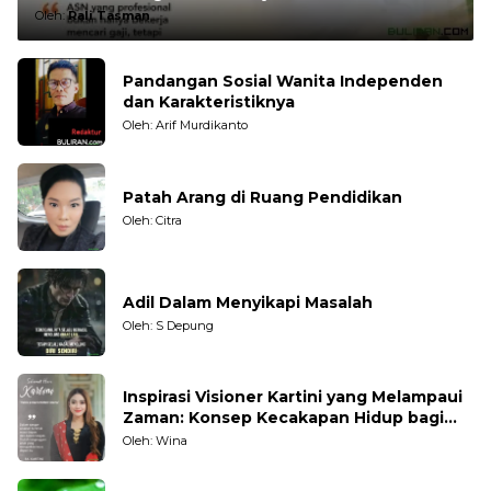
Oleh:
Rali Tasman
Pandangan Sosial Wanita Independen
dan Karakteristiknya
Oleh: Arif Murdikanto
Patah Arang di Ruang Pendidikan
Oleh: Citra
Adil Dalam Menyikapi Masalah
Oleh: S Depung
Inspirasi Visioner Kartini yang Melampaui
Zaman: Konsep Kecakapan Hidup bagi
Generasi Muda
Oleh: Wina