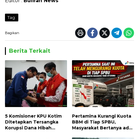
Editor :
Buliran News
Tag:
Bagikan
Berita Terkait
5 Komisioner KPU Kotim
Pertamina Kurangi Kuota
Ditetapkan Tersangka
BBM di Tiap SPBU,
Korupsi Dana Hibah
Masyarakat Bertanya ada
Pilkada, Kerugian Negara
Apa