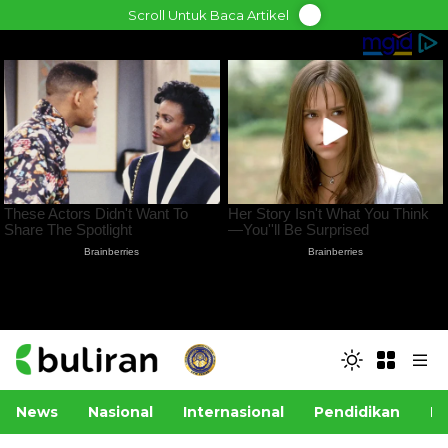
Skip
Scroll Untuk Baca Artikel
to
content
News
Nasional
Internasional
Pendidikan
Po