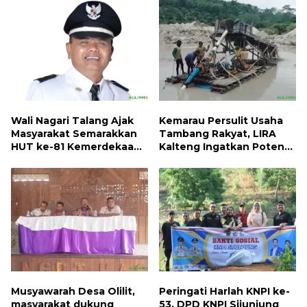
ditaksir 10 Milyard
Wali Nagari Talang Ajak
Kemarau Persulit Usaha
Masyarakat Semarakkan
Tambang Rakyat, LIRA
HUT ke-81 Kemerdekaan
Kalteng Ingatkan Potensi
RI dengan Mengibarkan
Naiknya Tingkat Kesulitan
Bendera Merah Putih
Hidup
Musyawarah Desa Olilit,
Peringati Harlah KNPI ke-
masyarakat dukung
53, DPD KNPI Sijunjung