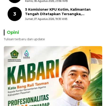
dengan Mengibarkan Bendera Merah
Kamis, 06 Agustus 2026, 23:56 WIB
Putih
5 Komisioner KPU Kotim, Kalimantan
3
Tengah Ditetapkan Tersangka,
Kerugian Negara ditaksir 10 Milyard
Jumat, 07 Agustus 2026, 19:35 WIB
Opini
Tulisan terbaru dan update