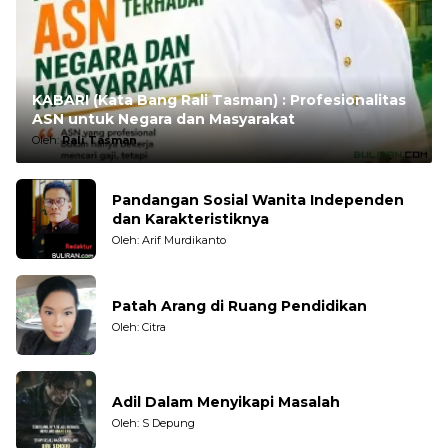
KABARI (Kata Bang Rali Tasman) : Profesionalitas
ASN untuk Negara dan Masyarakat
Oleh:
Rali Tasman
Pandangan Sosial Wanita Independen
dan Karakteristiknya
Oleh: Arif Murdikanto
Patah Arang di Ruang Pendidikan
Oleh: Citra
Adil Dalam Menyikapi Masalah
Oleh: S Depung