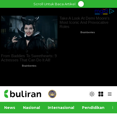
Skip
Scroll Untuk Baca Artikel
to
content
News
Nasional
Internasional
Pendidikan
Po