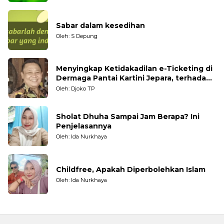
Sabar dalam kesedihan
Oleh: S Depung
Menyingkap Ketidakadilan e-Ticketing di
Dermaga Pantai Kartini Jepara, terhadap
Nelayan Tradisional
Oleh: Djoko TP
Sholat Dhuha Sampai Jam Berapa? Ini
Penjelasannya
Oleh: Ida Nurkhaya
Childfree, Apakah Diperbolehkan Islam
Oleh: Ida Nurkhaya