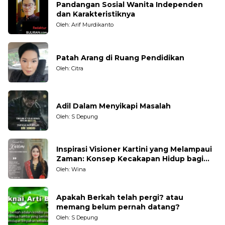
Pandangan Sosial Wanita Independen
dan Karakteristiknya
Oleh: Arif Murdikanto
Patah Arang di Ruang Pendidikan
Oleh: Citra
Adil Dalam Menyikapi Masalah
Oleh: S Depung
Inspirasi Visioner Kartini yang Melampaui
Zaman: Konsep Kecakapan Hidup bagi
Generasi Muda
Oleh: Wina
Apakah Berkah telah pergi? atau
memang belum pernah datang?
Oleh: S Depung