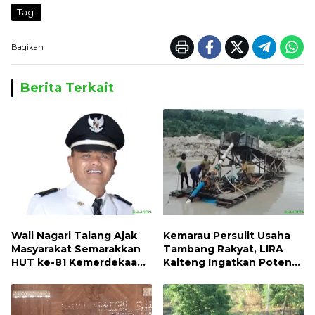
Tag:
Bagikan
Berita Terkait
Wali Nagari Talang Ajak
Kemarau Persulit Usaha
Masyarakat Semarakkan
Tambang Rakyat, LIRA
HUT ke-81 Kemerdekaan
Kalteng Ingatkan Potensi
RI dengan Mengibarkan
Naiknya Tingkat Kesulitan
Bendera Merah Putih
Hidup