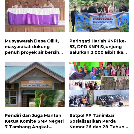
Musyawarah Desa Olilit,
Peringati Harlah KNPI ke-
masyarakat dukung
53, DPD KNPI Sijunjung
penuh proyek air bersih
Salurkan 2.000 Bibit Ikan
Oryoin
dan 50 Bibit Pohon Petai
Pendiri dan Juga Mantan
Satpol.PP Tanimbar
Ketua Komite SMP Negeri
Sosialisasikan Perda
7 Tambang Angkat
Nomor 26 dan 28 Tahun
Bicara, Begini Kisahnya !!
2013