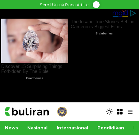
Skip
Scroll Untuk Baca Artikel
to
content
News
Nasional
Internasional
Pendidikan
Po