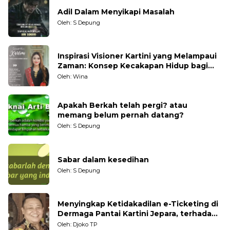
Adil Dalam Menyikapi Masalah
Oleh: S Depung
Inspirasi Visioner Kartini yang Melampaui
Zaman: Konsep Kecakapan Hidup bagi
Generasi Muda
Oleh: Wina
Apakah Berkah telah pergi? atau
memang belum pernah datang?
Oleh: S Depung
Sabar dalam kesedihan
Oleh: S Depung
Menyingkap Ketidakadilan e-Ticketing di
Dermaga Pantai Kartini Jepara, terhadap
Nelayan Tradisional
Oleh: Djoko TP