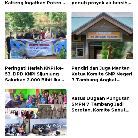
Kalteng Ingatkan Potensi
penuh proyek air bersih
Naiknya Tingkat Kesulitan
Oryoin
Hidup
Peringati Harlah KNPI ke-
Pendiri dan Juga Mantan
53, DPD KNPI Sijunjung
Ketua Komite SMP Negeri
Salurkan 2.000 Bibit Ikan
7 Tambang Angkat
dan 50 Bibit Pohon Petai
Bicara, Begini Kisahnya !!
Kasus Dugaan Pungutan
SMPN 7 Tambang Jadi
Sorotan, Komite Sebut
Ada Konflik Internal