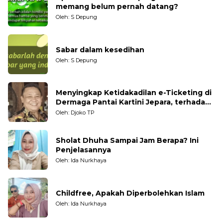
memang belum pernah datang?
Oleh: S Depung
Sabar dalam kesedihan
Oleh: S Depung
Menyingkap Ketidakadilan e-Ticketing di
Dermaga Pantai Kartini Jepara, terhadap
Nelayan Tradisional
Oleh: Djoko TP
Sholat Dhuha Sampai Jam Berapa? Ini
Penjelasannya
Oleh: Ida Nurkhaya
Childfree, Apakah Diperbolehkan Islam
Oleh: Ida Nurkhaya