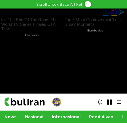
Skip
Scroll Untuk Baca Artikel
to
content
News
Nasional
Internasional
Pendidikan
Po