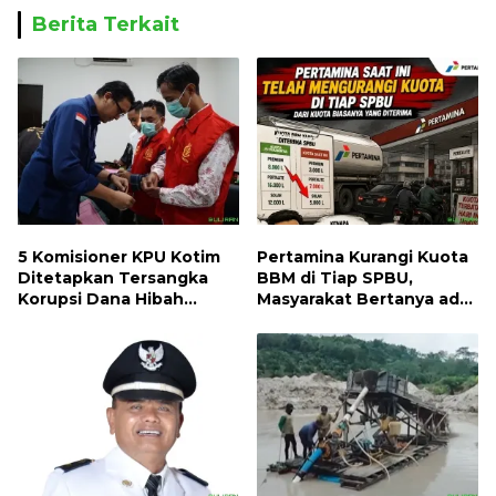
Berita Terkait
5 Komisioner KPU Kotim
Pertamina Kurangi Kuota
Ditetapkan Tersangka
BBM di Tiap SPBU,
Korupsi Dana Hibah
Masyarakat Bertanya ada
Pilkada, Kerugian Negara
Apa
ditaksir 10 Milyard