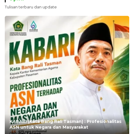
Tulisan terbaru dan update
KABARI (Kata Bang Rali Tasman) : Profesionalitas
ASN untuk Negara dan Masyarakat
Oleh:
Rali Tasman