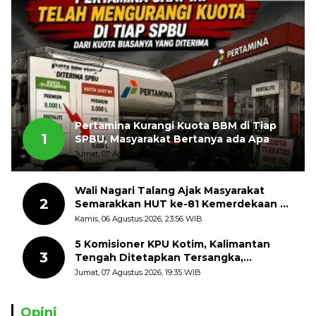
Pertamina Kurangi Kuota BBM di Tiap
1
SPBU, Masyarakat Bertanya ada Apa
Jumat, 07 Agustus 2026, 11:03 WIB
Wali Nagari Talang Ajak Masyarakat
2
Semarakkan HUT ke-81 Kemerdekaan RI
dengan Mengibarkan Bendera Merah
Kamis, 06 Agustus 2026, 23:56 WIB
Putih
5 Komisioner KPU Kotim, Kalimantan
3
Tengah Ditetapkan Tersangka,
Kerugian Negara ditaksir 10 Milyard
Jumat, 07 Agustus 2026, 19:35 WIB
Opini