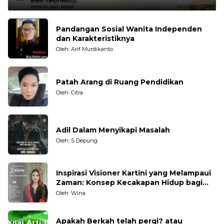
Pandangan Sosial Wanita Independen
dan Karakteristiknya
Oleh: Arif Murdikanto
Patah Arang di Ruang Pendidikan
Oleh: Citra
Adil Dalam Menyikapi Masalah
Oleh: S Depung
Inspirasi Visioner Kartini yang Melampaui
Zaman: Konsep Kecakapan Hidup bagi
Generasi Muda
Oleh: Wina
Apakah Berkah telah pergi? atau