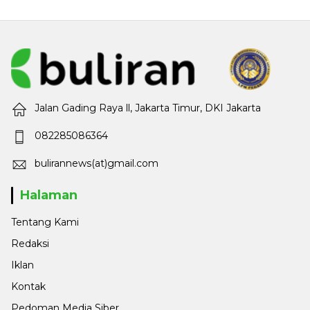
Jalan Gading Raya ll, Jakarta Timur, DKI Jakarta
082285086364
bulirannews(at)gmail.com
Halaman
Tentang Kami
Redaksi
Iklan
Kontak
Pedoman Media Siber