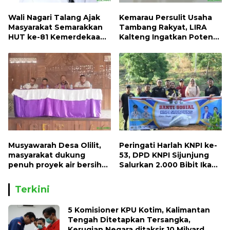
Wali Nagari Talang Ajak
Kemarau Persulit Usaha
Masyarakat Semarakkan
Tambang Rakyat, LIRA
HUT ke-81 Kemerdekaan
Kalteng Ingatkan Potensi
RI dengan Mengibarkan
Naiknya Tingkat Kesulitan
Bendera Merah Putih
Hidup
Musyawarah Desa Olilit,
Peringati Harlah KNPI ke-
masyarakat dukung
53, DPD KNPI Sijunjung
penuh proyek air bersih
Salurkan 2.000 Bibit Ikan
Oryoin
dan 50 Bibit Pohon Petai
Terkini
5 Komisioner KPU Kotim, Kalimantan
Tengah Ditetapkan Tersangka,
Kerugian Negara ditaksir 10 Milyard