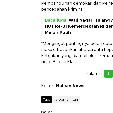
Pembangunan demokasi dan Pen
pencegahan kriminal.
Baca juga:
Wali Nagari Talang
HUT ke-81 Kemerdekaan RI de
Merah Putih
“Mengingat pentingnya peran dat
maka dibutuhkan akurasi data kep
kebijakan yang diambil oleh Pemeri
ucap Bupati Ela
Halaman
1
Editor :
Buliran News
Tag:
pemerintah
Bagikan