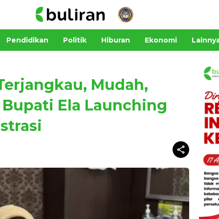
Pendidikan
Politik
Hiburan
Ekonomi
Lainny
Terjangkau, Mudah,
 Bupati Ela Launching
strasi