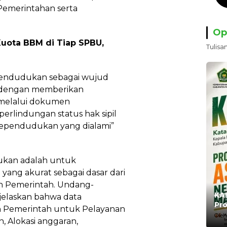
Pemerintahan serta
Op
Kuota BBM di Tiap SPBU,
Tulisa
ependudukan sebagai wujud
g dengan memberikan
 melalui dokumen
rlindungan status hak sipil
kependudukan yang dialami”
dukan adalah untuk
ng akurat sebagai dasar dari
eh Pemerintah. Undang-
KAB
elaskan bahwa data
Pro
 Pemerintah untuk Pelayanan
Ma
Oleh
 Alokasi anggaran,