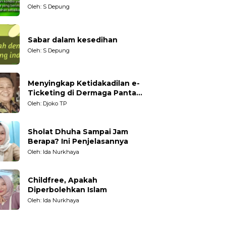
datang?
Oleh: S Depung
Sabar dalam kesedihan
Oleh: S Depung
Menyingkap Ketidakadilan e-
Ticketing di Dermaga Pantai
Kartini Jepara, terhadap
Oleh: Djoko TP
Nelayan Tradisional
Sholat Dhuha Sampai Jam
Berapa? Ini Penjelasannya
Oleh: Ida Nurkhaya
Childfree, Apakah
Diperbolehkan Islam
Oleh: Ida Nurkhaya