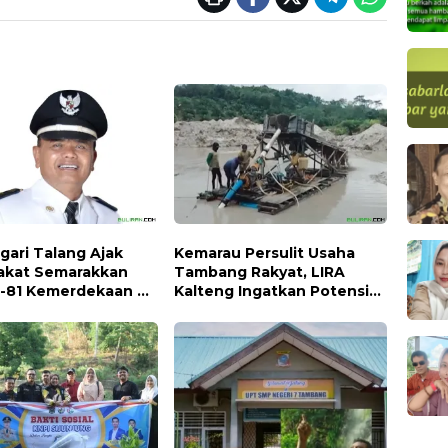
gari Talang Ajak
Kemarau Persulit Usaha
akat Semarakkan
Tambang Rakyat, LIRA
-81 Kemerdekaan RI
Kalteng Ingatkan Potensi
 Mengibarkan
Naiknya Tingkat Kesulitan
a Merah Putih
Hidup