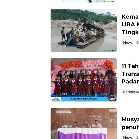
Kemar
LIRA 
Tingk
News
2
11 Ta
Trans
Pada
Pendidik
Musya
penuh
News
2