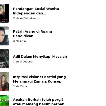
Pandangan Sosial Wanita
Independen dan
Karakteristiknya
Oleh: Arif Murdikanto
Patah Arang di Ruang
Pendidikan
Oleh: Citra
Adil Dalam Menyikapi Masalah
Oleh: S Depung
Inspirasi Visioner Kartini yang
Melampaui Zaman: Konsep
Kecakapan Hidup bagi
Oleh: Wina
Generasi Muda
Apakah Berkah telah pergi?
atau memang belum pernah