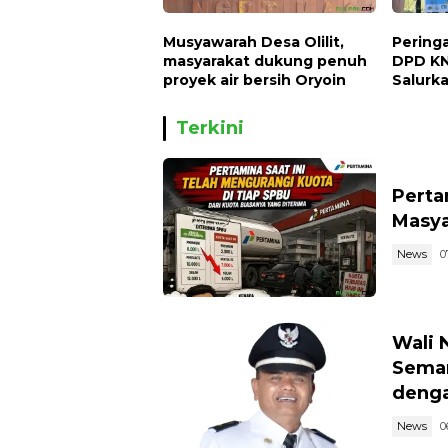
Musyawarah Desa Olilit,
Peringa
masyarakat dukung penuh
DPD KN
proyek air bersih Oryoin
Salurka
dan 50 
Terkini
Perta
Masya
News
0
Wali 
Semar
denga
News
0