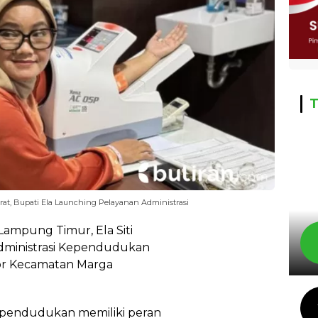
T
at, Bupati Ela Launching Pelayanan Administrasi
Lampung Timur, Ela Siti
ministrasi Kependudukan
or Kecamatan Marga
kependudukan memiliki peran