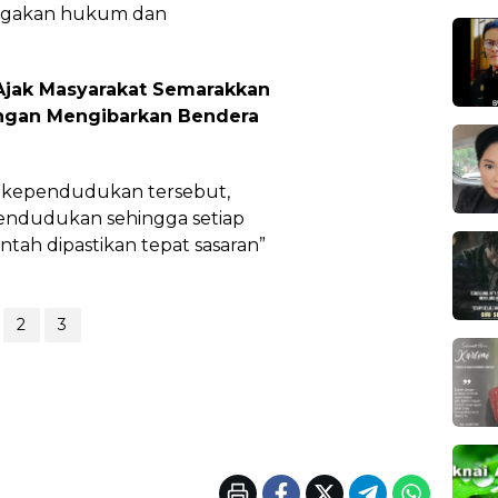
egakan hukum dan
 Ajak Masyarakat Semarakkan
ngan Mengibarkan Bendera
a kependudukan tersebut,
endudukan sehingga setiap
ntah dipastikan tepat sasaran”
2
3