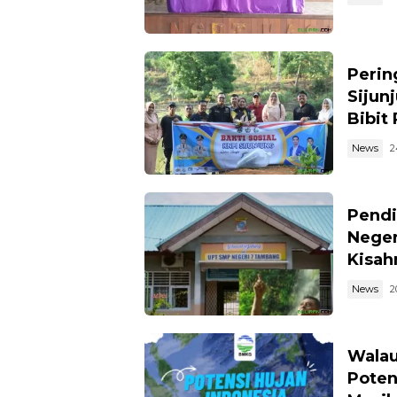
Perin
Sijun
Bibit
News
2
Pendi
Neger
Kisahn
News
2
Walau
Poten