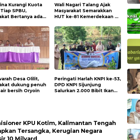
ina Kurangi Kuota
Wali Nagari Talang Ajak
 Tiap SPBU,
Masyarakat Semarakkan
akat Bertanya ada
HUT ke-81 Kemerdekaan RI
dengan Mengibarkan
Bendera Merah Putih
rah Desa Olilit,
Peringati Harlah KNPI ke-53,
akat dukung penuh
DPD KNPI Sijunjung
air bersih Oryoin
Salurkan 2.000 Bibit Ikan
dan 50 Bibit Pohon Petai
isioner KPU Kotim, Kalimantan Tengah
apkan Tersangka, Kerugian Negara
ir 10 Milyard