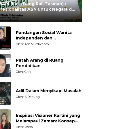
ARI (Kata Bang Rali Tasman) :
fesionalitas ASN untuk Negara dan
syarakat
:
Rali Tasman
Pandangan Sosial Wanita
Independen dan
Karakteristiknya
Oleh: Arif Murdikanto
Patah Arang di Ruang
Pendidikan
Oleh: Citra
Adil Dalam Menyikapi Masalah
Oleh: S Depung
Inspirasi Visioner Kartini yang
Melampaui Zaman: Konsep
Kecakapan Hidup bagi
Oleh: Wina