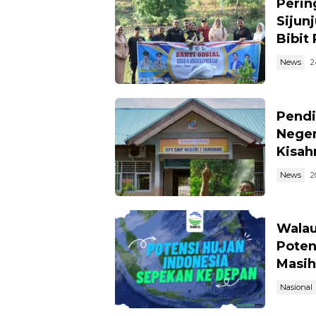
Perin
Sijun
Bibit
News
2
Pendi
Neger
Kisahn
News
2
Walau
Poten
Masih
Nasional