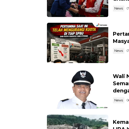
News
0
Perta
Masya
News
0
Wali 
Semar
denga
News
0
Kemar