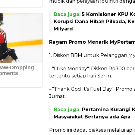
mudik dan perayaan Idulfitri deng
Baca juga:
5 Komisioner KPU K
Korupsi Dana Hibah Pilkada, Ke
Milyard
Ragam Promo Menarik MyPertam
1. Diskon BBM untuk Pelanggan M
- "I Like Monday": Diskon Rp300 pe
tertentu setiap hari Senin.
- "Thank God It’s Fuel Day": Promo s
Jumat.
Baca juga:
Pertamina Kurangi 
Masyarakat Bertanya ada Apa
Promo ini dapat diakses melalui ap