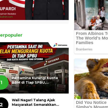
erpopuler
Pertamina Kurangi Kuota
1
BBM di Tiap SPBU,
Masyarakat Bertanya ada
Jumat, 07 Agustus 2026, 11:03 WIB
Apa
Wali Nagari Talang Ajak
2
Masyarakat Semarakkan