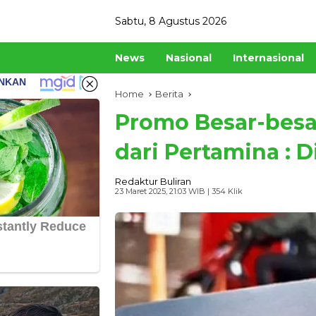
Skip
Sabtu, 8 Agustus 2026
to
content
News
Nasional
Internasional
Home
Berita
Promo Besar-besa
dari Pertamina : 
Redaktur Buliran
23 Maret 2025, 21:03 WIB
| 354 Klik