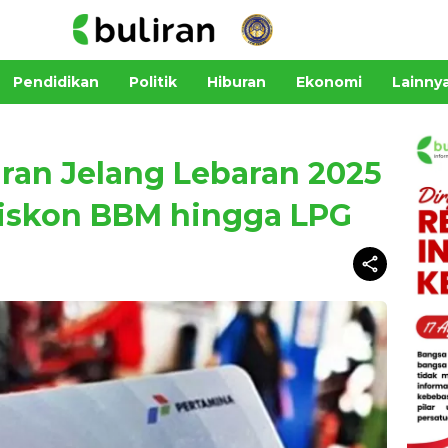
Pendidikan
Politik
Hiburan
Ekonomi
Lainny
ran Jelang Lebaran 2025
Diskon BBM hingga LPG