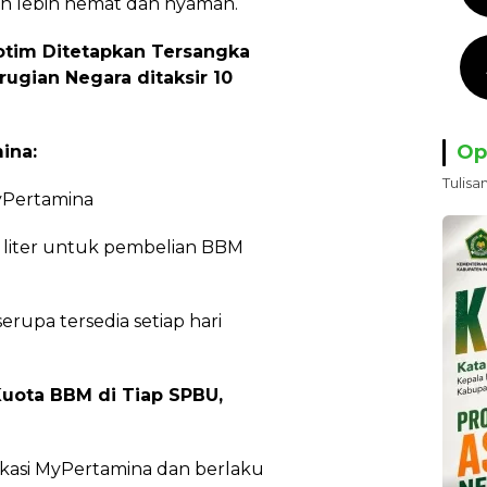
an lebih hemat dan nyaman.
otim Ditetapkan Tersangka
rugian Negara ditaksir 10
Op
ina:
Tulisa
yPertamina
r liter untuk pembelian BBM
erupa tersedia setiap hari
Kuota BBM di Tiap SPBU,
likasi MyPertamina dan berlaku