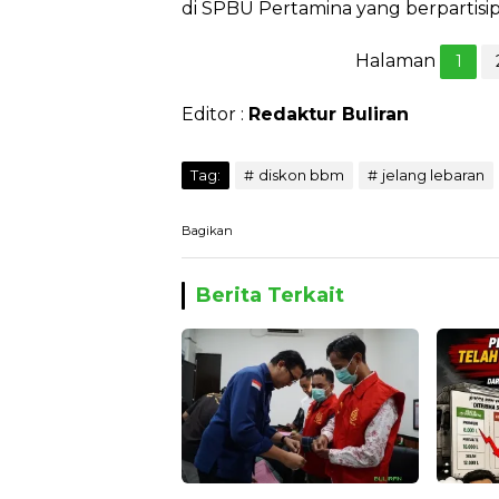
di SPBU Pertamina yang berpartisipa
Halaman
1
Editor :
Redaktur Buliran
Tag:
diskon bbm
jelang lebaran
Bagikan
Berita Terkait