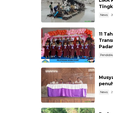
LIRA 
Tingk
News
2
11 Ta
Trans
Pada
Pendidik
Musya
penuh
News
2