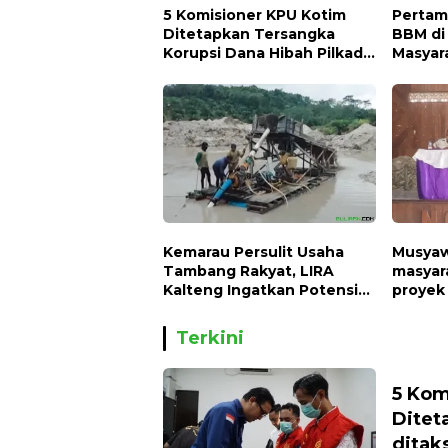
5 Komisioner KPU Kotim
Pertam
Ditetapkan Tersangka
BBM di
Korupsi Dana Hibah Pilkada,
Masyar
Kerugian Negara ditaksir 10
Apa
Milyard
Kemarau Persulit Usaha
Musyawa
Tambang Rakyat, LIRA
masyar
Kalteng Ingatkan Potensi
proyek 
Naiknya Tingkat Kesulitan
Hidup
Terkini
5 Kom
Ditet
ditaks