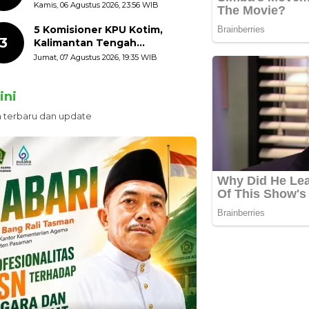
HUT ke-81 Kemerdekaan RI
Kamis, 06 Agustus 2026, 23:56 WIB
dengan Mengibarkan
Bendera Merah Putih
5 Komisioner KPU Kotim,
3
Kalimantan Tengah
Ditetapkan Tersangka,
Jumat, 07 Agustus 2026, 19:35 WIB
Kerugian Negara ditaksir 10
Milyard
ini
n terbaru dan update