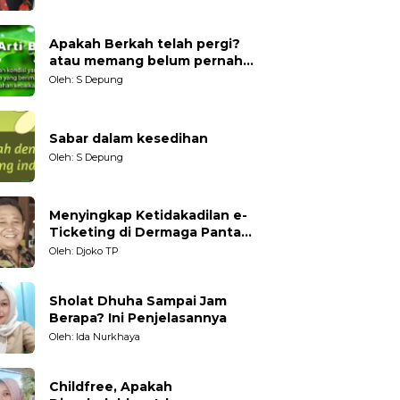
Generasi Muda
Apakah Berkah telah pergi?
atau memang belum pernah
datang?
Oleh: S Depung
Sabar dalam kesedihan
Oleh: S Depung
Menyingkap Ketidakadilan e-
Ticketing di Dermaga Pantai
Kartini Jepara, terhadap
Oleh: Djoko TP
Nelayan Tradisional
Sholat Dhuha Sampai Jam
Berapa? Ini Penjelasannya
Oleh: Ida Nurkhaya
Childfree, Apakah