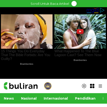
Skip
Scroll Untuk Baca Artikel
to
content
News
Nasional
Internasional
Pendidikan
Po