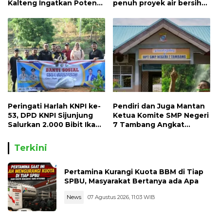
Kalteng Ingatkan Potensi
penuh proyek air bersih
Naiknya Tingkat Kesulitan
Oryoin
Hidup
Peringati Harlah KNPI ke-
Pendiri dan Juga Mantan
53, DPD KNPI Sijunjung
Ketua Komite SMP Negeri
Salurkan 2.000 Bibit Ikan
7 Tambang Angkat
dan 50 Bibit Pohon Petai
Bicara, Begini Kisahnya !!
Terkini
Pertamina Kurangi Kuota BBM di Tiap
SPBU, Masyarakat Bertanya ada Apa
News
07 Agustus 2026, 11:03 WIB