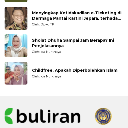
Menyingkap Ketidakadilan e-Ticketing di
Dermaga Pantai Kartini Jepara, terhadap
Nelayan Tradisional
Oleh: Djoko TP
Sholat Dhuha Sampai Jam Berapa? Ini
Penjelasannya
Oleh: Ida Nurkhaya
Childfree, Apakah Diperbolehkan Islam
Oleh: Ida Nurkhaya