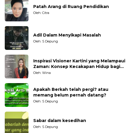
Patah Arang di Ruang Pendidikan
Oleh: Citra
Adil Dalam Menyikapi Masalah
Oleh: S Depung
Inspirasi Visioner Kartini yang Melampaui
Zaman: Konsep Kecakapan Hidup bagi
Generasi Muda
Oleh: Wina
Apakah Berkah telah pergi? atau
memang belum pernah datang?
Oleh: S Depung
Sabar dalam kesedihan
Oleh: S Depung