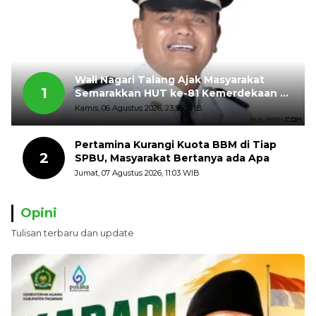
Wali Nagari Talang Ajak Masyarakat
1
Semarakkan HUT ke-81 Kemerdekaan RI
dengan Mengibarkan Bendera Merah
Kamis, 06 Agustus 2026, 23:56 WIB
Putih
Pertamina Kurangi Kuota BBM di Tiap
2
SPBU, Masyarakat Bertanya ada Apa
Jumat, 07 Agustus 2026, 11:03 WIB
Opini
Tulisan terbaru dan update