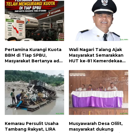
Pertamina Kurangi Kuota
Wali Nagari Talang Ajak
BBM di Tiap SPBU,
Masyarakat Semarakkan
Masyarakat Bertanya ada
HUT ke-81 Kemerdekaan
Apa
RI dengan Mengibarkan
Bendera Merah Putih
Kemarau Persulit Usaha
Musyawarah Desa Olilit,
Tambang Rakyat, LIRA
masyarakat dukung