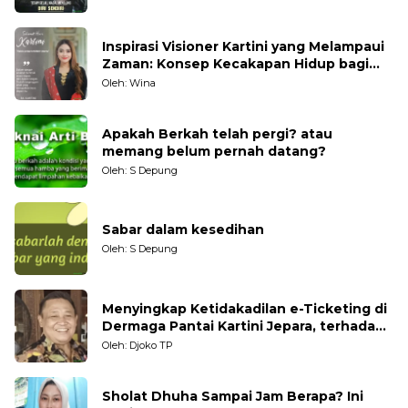
Inspirasi Visioner Kartini yang Melampaui
Zaman: Konsep Kecakapan Hidup bagi
Generasi Muda
Oleh: Wina
Apakah Berkah telah pergi? atau
memang belum pernah datang?
Oleh: S Depung
Sabar dalam kesedihan
Oleh: S Depung
Menyingkap Ketidakadilan e-Ticketing di
Dermaga Pantai Kartini Jepara, terhadap
Nelayan Tradisional
Oleh: Djoko TP
Sholat Dhuha Sampai Jam Berapa? Ini