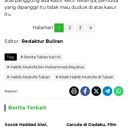
atas panggung ada kasur kecil. Awalnya, pemuda
yang dipanggil itu tidak mau duduk di atas kasur
itu.
Halaman
1
2
3
4
Editor :
Redaktur Buliran
Tag:
Berita Tuban hari ini
Habib Mustofa bin Muhammad Alaydrus
Habib Mustofa Tuban
Kisah Habib Mustofa di Tuban
Bagikan
Berita Terkait
Sosok Haddad Alwi,
Garuda di Dadaku, Film