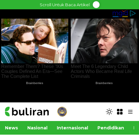
Skip
Scroll Untuk Baca Artikel
to
content
News
Nasional
Internasional
Pendidikan
Po