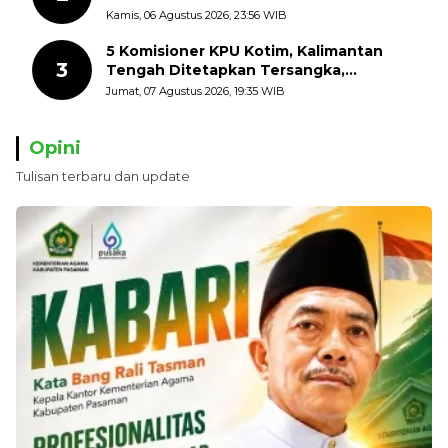
dengan Mengibarkan Bendera Merah
Kamis, 06 Agustus 2026, 23:56 WIB
Putih
5 Komisioner KPU Kotim, Kalimantan
3
Tengah Ditetapkan Tersangka,
Kerugian Negara ditaksir 10 Milyard
Jumat, 07 Agustus 2026, 19:35 WIB
Opini
Tulisan terbaru dan update