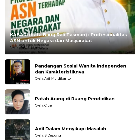
KABARI (Kata Bang Rali Tasman) : Profesionalitas
ASN untuk Negara dan Masyarakat
Oleh:
Rali Tasman
Pandangan Sosial Wanita Independen
dan Karakteristiknya
Oleh: Arif Murdikanto
Patah Arang di Ruang Pendidikan
Oleh: Citra
Adil Dalam Menyikapi Masalah
Oleh: S Depung