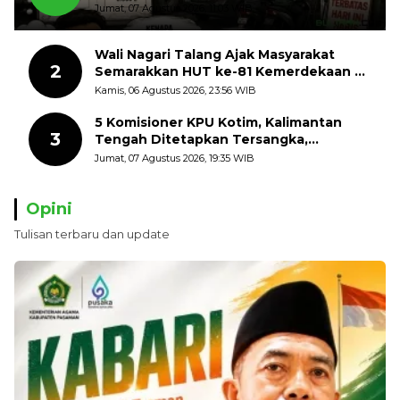
Jumat, 07 Agustus 2026, 11:03 WIB
Wali Nagari Talang Ajak Masyarakat
2
Semarakkan HUT ke-81 Kemerdekaan RI
dengan Mengibarkan Bendera Merah
Kamis, 06 Agustus 2026, 23:56 WIB
Putih
5 Komisioner KPU Kotim, Kalimantan
3
Tengah Ditetapkan Tersangka,
Kerugian Negara ditaksir 10 Milyard
Jumat, 07 Agustus 2026, 19:35 WIB
Opini
Tulisan terbaru dan update