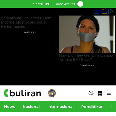
Skip
Scroll Untuk Baca Artikel
to
content
News
Nasional
Internasional
Pendidikan
Po