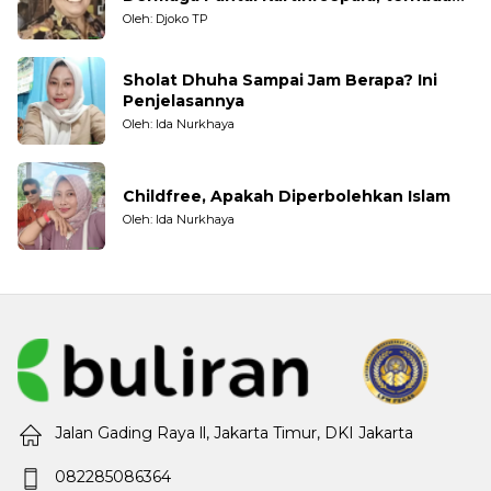
Nelayan Tradisional
Oleh: Djoko TP
Sholat Dhuha Sampai Jam Berapa? Ini
Penjelasannya
Oleh: Ida Nurkhaya
Childfree, Apakah Diperbolehkan Islam
Oleh: Ida Nurkhaya
Jalan Gading Raya ll, Jakarta Timur, DKI Jakarta
082285086364