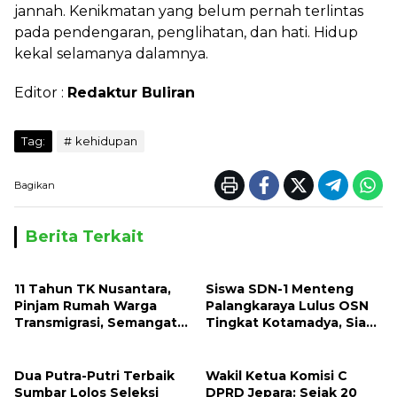
jannah. Kenikmatan yang belum pernah terlintas
pada pendengaran, penglihatan, dan hati. Hidup
kekal selamanya dalamnya.
Editor :
Redaktur Buliran
Tag:
kehidupan
Bagikan
Berita Terkait
11 Tahun TK Nusantara,
Siswa SDN-1 Menteng
Pinjam Rumah Warga
Palangkaraya Lulus OSN
Transmigrasi, Semangat
Tingkat Kotamadya, Siap
Mendidik Tak Pernah
Mengikuti OSN Tingkat
Padam
Provinsi Kalimantan
Tegah Tahun 2026
Dua Putra-Putri Terbaik
Wakil Ketua Komisi C
Sumbar Lolos Seleksi
DPRD Jepara: Sejak 20