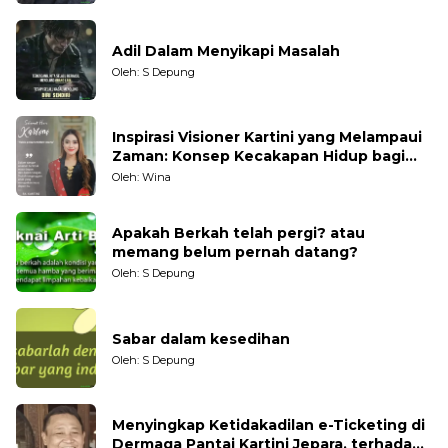
Adil Dalam Menyikapi Masalah
Oleh: S Depung
Inspirasi Visioner Kartini yang Melampaui
Zaman: Konsep Kecakapan Hidup bagi
Generasi Muda
Oleh: Wina
Apakah Berkah telah pergi? atau
memang belum pernah datang?
Oleh: S Depung
Sabar dalam kesedihan
Oleh: S Depung
Menyingkap Ketidakadilan e-Ticketing di
Dermaga Pantai Kartini Jepara, terhadap