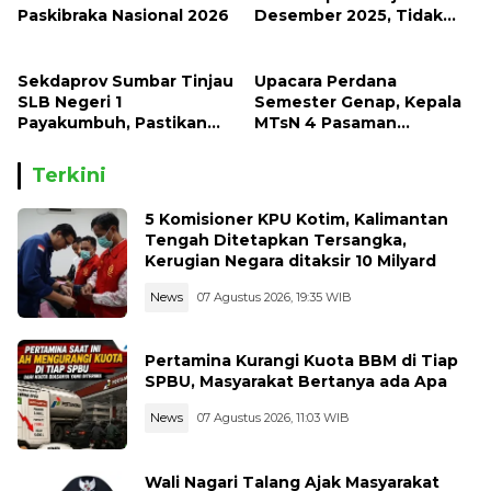
Paskibraka Nasional 2026
Desember 2025, Tidak
Ada Lagi LKS Beredar di
Sekolah
Sekdaprov Sumbar Tinjau
Upacara Perdana
SLB Negeri 1
Semester Genap, Kepala
Payakumbuh, Pastikan
MTsN 4 Pasaman
Layanan Pendidikan
Sampaikan Agenda
Inklusif Berjalan Optimal
Strategis Madrasah
Terkini
5 Komisioner KPU Kotim, Kalimantan
Tengah Ditetapkan Tersangka,
Kerugian Negara ditaksir 10 Milyard
News
07 Agustus 2026, 19:35 WIB
Pertamina Kurangi Kuota BBM di Tiap
SPBU, Masyarakat Bertanya ada Apa
News
07 Agustus 2026, 11:03 WIB
Wali Nagari Talang Ajak Masyarakat