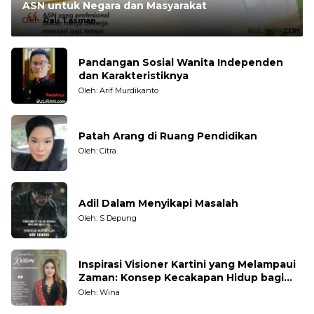
ASN untuk Negara dan Masyarakat
Oleh:
Rali Tasman
Pandangan Sosial Wanita Independen
dan Karakteristiknya
Oleh: Arif Murdikanto
Patah Arang di Ruang Pendidikan
Oleh: Citra
Adil Dalam Menyikapi Masalah
Oleh: S Depung
Inspirasi Visioner Kartini yang Melampaui
Zaman: Konsep Kecakapan Hidup bagi
Generasi Muda
Oleh: Wina