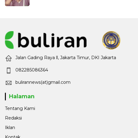
Jalan Gading Raya ll, Jakarta Timur, DKI Jakarta
082285086364
bulirannews(at)gmail.com
Halaman
Tentang Kami
Redaksi
Iklan
Kontak