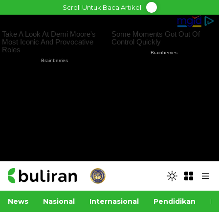
Skip
Scroll Untuk Baca Artikel
to
content
News
Nasional
Internasional
Pendidikan
Po