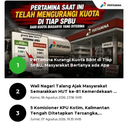
Pertamina Kurangi Kuota BBM di Tiap
1
SPBU, Masyarakat Bertanya ada Apa
Jumat, 07 Agustus 2026, 11:03 WIB
Wali Nagari Talang Ajak Masyarakat
2
Semarakkan HUT ke-81 Kemerdekaan RI
dengan Mengibarkan Bendera Merah
Kamis, 06 Agustus 2026, 23:56 WIB
Putih
5 Komisioner KPU Kotim, Kalimantan
3
Tengah Ditetapkan Tersangka,
Kerugian Negara ditaksir 10 Milyard
Jumat, 07 Agustus 2026, 19:35 WIB