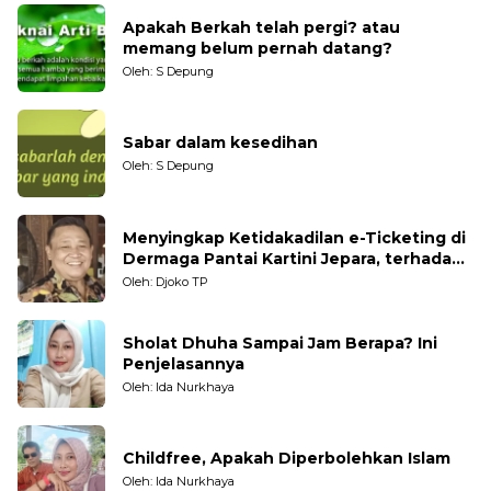
Apakah Berkah telah pergi? atau
memang belum pernah datang?
Oleh: S Depung
Sabar dalam kesedihan
Oleh: S Depung
Menyingkap Ketidakadilan e-Ticketing di
Dermaga Pantai Kartini Jepara, terhadap
Nelayan Tradisional
Oleh: Djoko TP
Sholat Dhuha Sampai Jam Berapa? Ini
Penjelasannya
Oleh: Ida Nurkhaya
Childfree, Apakah Diperbolehkan Islam
Oleh: Ida Nurkhaya