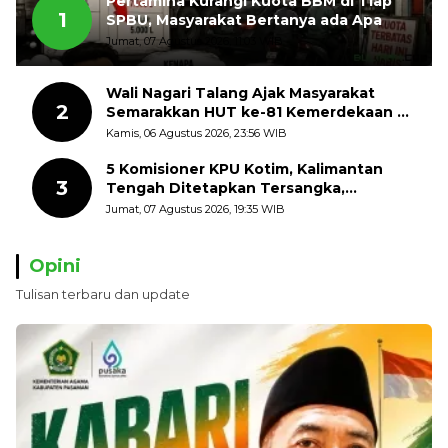
Pertamina Kurangi Kuota BBM di Tiap
1
SPBU, Masyarakat Bertanya ada Apa
Jumat, 07 Agustus 2026, 11:03 WIB
Wali Nagari Talang Ajak Masyarakat
2
Semarakkan HUT ke-81 Kemerdekaan RI
dengan Mengibarkan Bendera Merah
Kamis, 06 Agustus 2026, 23:56 WIB
Putih
5 Komisioner KPU Kotim, Kalimantan
3
Tengah Ditetapkan Tersangka,
Kerugian Negara ditaksir 10 Milyard
Jumat, 07 Agustus 2026, 19:35 WIB
Opini
Tulisan terbaru dan update