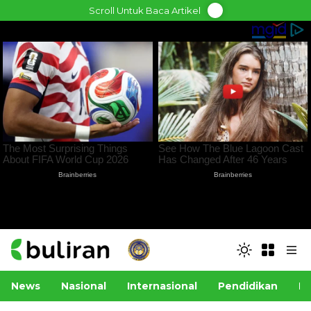
Skip
Scroll Untuk Baca Artikel
to
content
News
Nasional
Internasional
Pendidikan
Po