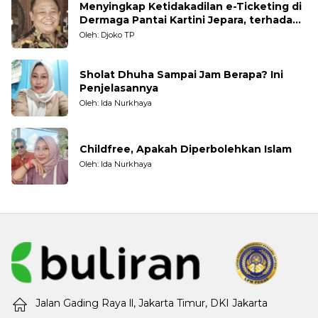
Menyingkap Ketidakadilan e-Ticketing di
Dermaga Pantai Kartini Jepara, terhadap
Nelayan Tradisional
Oleh: Djoko TP
Sholat Dhuha Sampai Jam Berapa? Ini
Penjelasannya
Oleh: Ida Nurkhaya
Childfree, Apakah Diperbolehkan Islam
Oleh: Ida Nurkhaya
Jalan Gading Raya ll, Jakarta Timur, DKI Jakarta