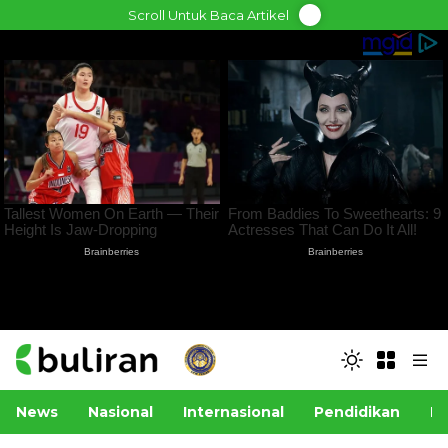
Skip
Scroll Untuk Baca Artikel
to
content
News
Nasional
Internasional
Pendidikan
Po