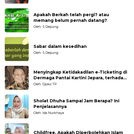
Apakah Berkah telah pergi? atau
memang belum pernah datang?
Oleh: S Depung
Sabar dalam kesedihan
Oleh: S Depung
Menyingkap Ketidakadilan e-Ticketing di
Dermaga Pantai Kartini Jepara, terhadap
Nelayan Tradisional
Oleh: Djoko TP
Sholat Dhuha Sampai Jam Berapa? Ini
Penjelasannya
Oleh: Ida Nurkhaya
Childfree, Apakah Diperbolehkan Islam