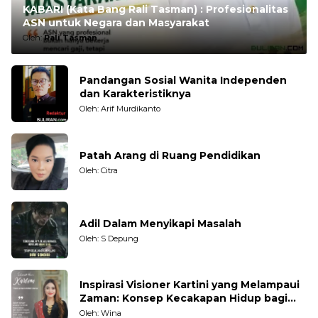
KABARI (Kata Bang Rali Tasman) : Profesionalitas
ASN untuk Negara dan Masyarakat
Oleh:
Rali Tasman
Pandangan Sosial Wanita Independen
dan Karakteristiknya
Oleh: Arif Murdikanto
Patah Arang di Ruang Pendidikan
Oleh: Citra
Adil Dalam Menyikapi Masalah
Oleh: S Depung
Inspirasi Visioner Kartini yang Melampaui
Zaman: Konsep Kecakapan Hidup bagi
Generasi Muda
Oleh: Wina