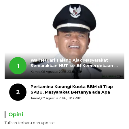
Wali Nagari Talang Ajak Masyarakat
1
Semarakkan HUT ke-81 Kemerdekaan RI
dengan Mengibarkan Bendera Merah
Kamis, 06 Agustus 2026, 23:56 WIB
Putih
Pertamina Kurangi Kuota BBM di Tiap
2
SPBU, Masyarakat Bertanya ada Apa
Jumat, 07 Agustus 2026, 11:03 WIB
Opini
Tulisan terbaru dan update