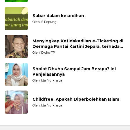
Sabar dalam kesedihan
Oleh: S Depung
Menyingkap Ketidakadilan e-Ticketing di
Dermaga Pantai Kartini Jepara, terhadap
Nelayan Tradisional
Oleh: Djoko TP
Sholat Dhuha Sampai Jam Berapa? Ini
Penjelasannya
Oleh: Ida Nurkhaya
Childfree, Apakah Diperbolehkan Islam
Oleh: Ida Nurkhaya