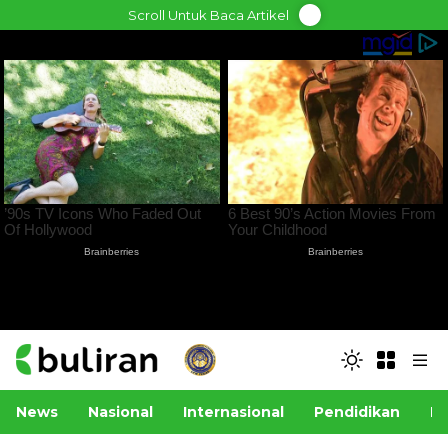
Skip
Scroll Untuk Baca Artikel
to
content
News
Nasional
Internasional
Pendidikan
Po