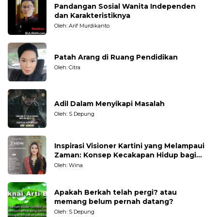
Pandangan Sosial Wanita Independen
dan Karakteristiknya
Oleh: Arif Murdikanto
Patah Arang di Ruang Pendidikan
Oleh: Citra
Adil Dalam Menyikapi Masalah
Oleh: S Depung
Inspirasi Visioner Kartini yang Melampaui
Zaman: Konsep Kecakapan Hidup bagi
Generasi Muda
Oleh: Wina
Apakah Berkah telah pergi? atau
memang belum pernah datang?
Oleh: S Depung