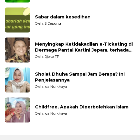
Sabar dalam kesedihan
Oleh: S Depung
Menyingkap Ketidakadilan e-Ticketing di
Dermaga Pantai Kartini Jepara, terhadap
Nelayan Tradisional
Oleh: Djoko TP
Sholat Dhuha Sampai Jam Berapa? Ini
Penjelasannya
Oleh: Ida Nurkhaya
Childfree, Apakah Diperbolehkan Islam
Oleh: Ida Nurkhaya