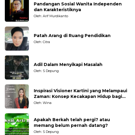
Pandangan Sosial Wanita Independen
dan Karakteristiknya
Oleh: Arif Murdikanto
Patah Arang di Ruang Pendidikan
Oleh: Citra
Adil Dalam Menyikapi Masalah
Oleh: S Depung
Inspirasi Visioner Kartini yang Melampaui
Zaman: Konsep Kecakapan Hidup bagi
Generasi Muda
Oleh: Wina
Apakah Berkah telah pergi? atau
memang belum pernah datang?
Oleh: S Depung