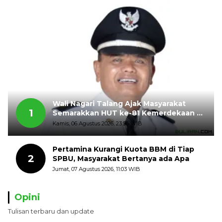
Wali Nagari Talang Ajak Masyarakat
1
Semarakkan HUT ke-81 Kemerdekaan RI
dengan Mengibarkan Bendera Merah
Kamis, 06 Agustus 2026, 23:56 WIB
Putih
Pertamina Kurangi Kuota BBM di Tiap
2
SPBU, Masyarakat Bertanya ada Apa
Jumat, 07 Agustus 2026, 11:03 WIB
Opini
Tulisan terbaru dan update