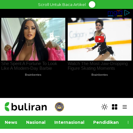
Skip
Scroll Untuk Baca Artikel
to
content
News
Nasional
Internasional
Pendidikan
Po