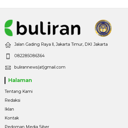
Jalan Gading Raya ll, Jakarta Timur, DKI Jakarta
082285086364
bulirannews(at)gmail.com
Halaman
Tentang Kami
Redaksi
Iklan
Kontak
Pedoman Media Siber