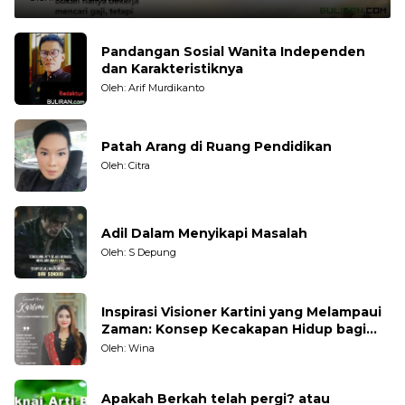
Pandangan Sosial Wanita Independen
dan Karakteristiknya
Oleh: Arif Murdikanto
Patah Arang di Ruang Pendidikan
Oleh: Citra
Adil Dalam Menyikapi Masalah
Oleh: S Depung
Inspirasi Visioner Kartini yang Melampaui
Zaman: Konsep Kecakapan Hidup bagi
Generasi Muda
Oleh: Wina
Apakah Berkah telah pergi? atau