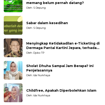
memang belum pernah datang?
Oleh: S Depung
Sabar dalam kesedihan
Oleh: S Depung
Menyingkap Ketidakadilan e-Ticketing di
Dermaga Pantai Kartini Jepara, terhadap
Nelayan Tradisional
Oleh: Djoko TP
Sholat Dhuha Sampai Jam Berapa? Ini
Penjelasannya
Oleh: Ida Nurkhaya
Childfree, Apakah Diperbolehkan Islam
Oleh: Ida Nurkhaya