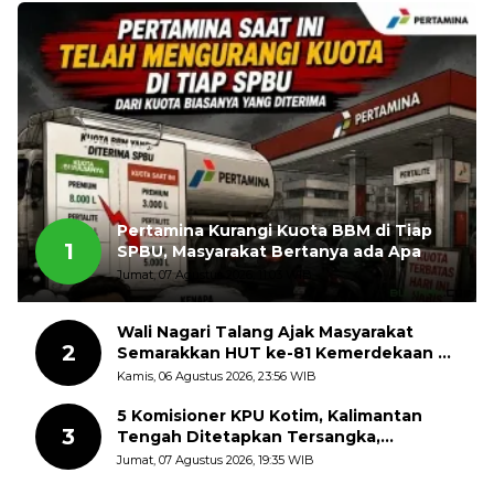
Pertamina Kurangi Kuota BBM di Tiap
1
SPBU, Masyarakat Bertanya ada Apa
Jumat, 07 Agustus 2026, 11:03 WIB
Wali Nagari Talang Ajak Masyarakat
2
Semarakkan HUT ke-81 Kemerdekaan RI
dengan Mengibarkan Bendera Merah
Kamis, 06 Agustus 2026, 23:56 WIB
Putih
5 Komisioner KPU Kotim, Kalimantan
3
Tengah Ditetapkan Tersangka,
Kerugian Negara ditaksir 10 Milyard
Jumat, 07 Agustus 2026, 19:35 WIB