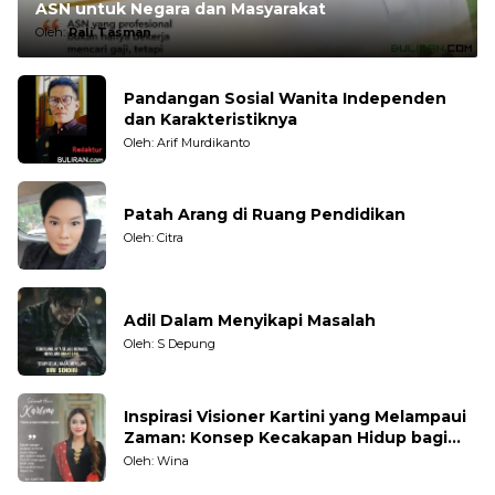
ASN untuk Negara dan Masyarakat
Oleh:
Rali Tasman
Pandangan Sosial Wanita Independen
dan Karakteristiknya
Oleh: Arif Murdikanto
Patah Arang di Ruang Pendidikan
Oleh: Citra
Adil Dalam Menyikapi Masalah
Oleh: S Depung
Inspirasi Visioner Kartini yang Melampaui
Zaman: Konsep Kecakapan Hidup bagi
Generasi Muda
Oleh: Wina