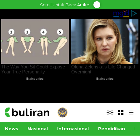
Skip
Scroll Untuk Baca Artikel
to
content
News
Nasional
Internasional
Pendidikan
Po