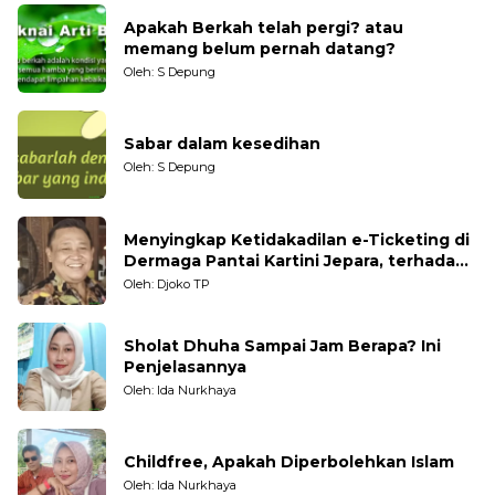
Apakah Berkah telah pergi? atau
memang belum pernah datang?
Oleh: S Depung
Sabar dalam kesedihan
Oleh: S Depung
Menyingkap Ketidakadilan e-Ticketing di
Dermaga Pantai Kartini Jepara, terhadap
Nelayan Tradisional
Oleh: Djoko TP
Sholat Dhuha Sampai Jam Berapa? Ini
Penjelasannya
Oleh: Ida Nurkhaya
Childfree, Apakah Diperbolehkan Islam
Oleh: Ida Nurkhaya