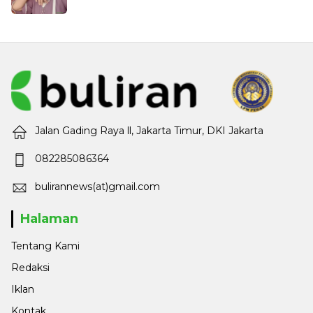
Jalan Gading Raya ll, Jakarta Timur, DKI Jakarta
082285086364
bulirannews(at)gmail.com
Halaman
Tentang Kami
Redaksi
Iklan
Kontak