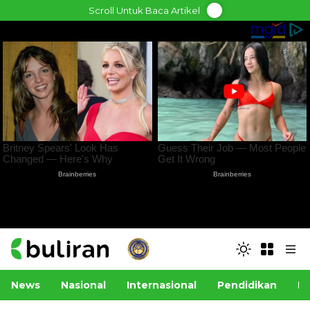
Skip
Scroll Untuk Baca Artikel
to
content
News
Nasional
Internasional
Pendidikan
Po