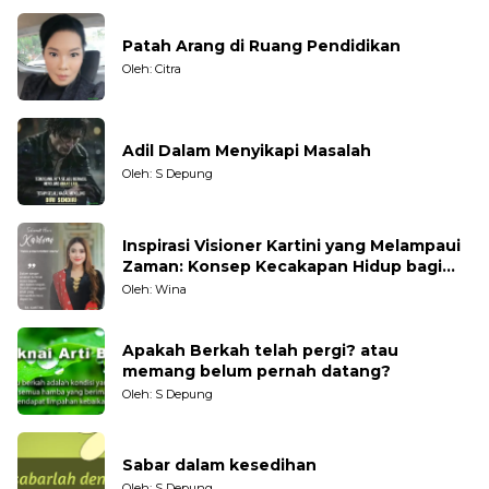
Patah Arang di Ruang Pendidikan
Oleh: Citra
Adil Dalam Menyikapi Masalah
Oleh: S Depung
Inspirasi Visioner Kartini yang Melampaui
Zaman: Konsep Kecakapan Hidup bagi
Generasi Muda
Oleh: Wina
Apakah Berkah telah pergi? atau
memang belum pernah datang?
Oleh: S Depung
Sabar dalam kesedihan
Oleh: S Depung