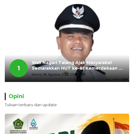
Wali Nagari Talang Ajak Masyarakat
1
Semarakkan HUT ke-81 Kemerdekaan RI
dengan Mengibarkan Bendera Merah
Kamis, 06 Agustus 2026, 23:56 WIB
Putih
Opini
Tulisan terbaru dan update