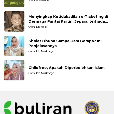
Menyingkap Ketidakadilan e-Ticketing di
Dermaga Pantai Kartini Jepara, terhadap
Nelayan Tradisional
Oleh: Djoko TP
Sholat Dhuha Sampai Jam Berapa? Ini
Penjelasannya
Oleh: Ida Nurkhaya
Childfree, Apakah Diperbolehkan Islam
Oleh: Ida Nurkhaya