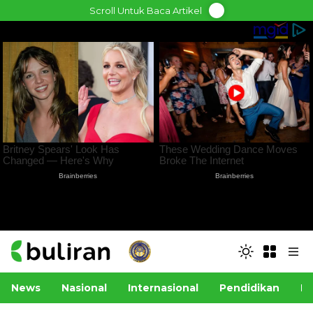
Skip
Scroll Untuk Baca Artikel
to
content
News
Nasional
Internasional
Pendidikan
Po