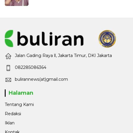
Jalan Gading Raya ll, Jakarta Timur, DKI Jakarta
082285086364
bulirannews(at)gmail.com
Halaman
Tentang Kami
Redaksi
Iklan
Kontak