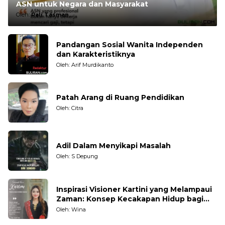
ASN untuk Negara dan Masyarakat
Oleh:
Rali Tasman
Pandangan Sosial Wanita Independen
dan Karakteristiknya
Oleh: Arif Murdikanto
Patah Arang di Ruang Pendidikan
Oleh: Citra
Adil Dalam Menyikapi Masalah
Oleh: S Depung
Inspirasi Visioner Kartini yang Melampaui
Zaman: Konsep Kecakapan Hidup bagi
Generasi Muda
Oleh: Wina