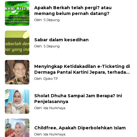
Apakah Berkah telah pergi? atau
memang belum pernah datang?
Oleh: S Depung
Sabar dalam kesedihan
Oleh: S Depung
Menyingkap Ketidakadilan e-Ticketing di
Dermaga Pantai Kartini Jepara, terhadap
Nelayan Tradisional
Oleh: Djoko TP
Sholat Dhuha Sampai Jam Berapa? Ini
Penjelasannya
Oleh: Ida Nurkhaya
Childfree, Apakah Diperbolehkan Islam
Oleh: Ida Nurkhaya