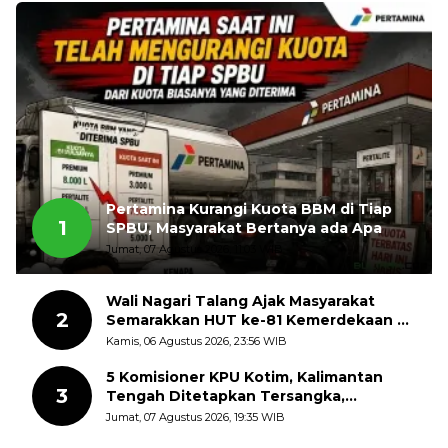
Pertamina Kurangi Kuota BBM di Tiap
1
SPBU, Masyarakat Bertanya ada Apa
Jumat, 07 Agustus 2026, 11:03 WIB
Wali Nagari Talang Ajak Masyarakat
2
Semarakkan HUT ke-81 Kemerdekaan RI
dengan Mengibarkan Bendera Merah
Kamis, 06 Agustus 2026, 23:56 WIB
Putih
5 Komisioner KPU Kotim, Kalimantan
3
Tengah Ditetapkan Tersangka,
Kerugian Negara ditaksir 10 Milyard
Jumat, 07 Agustus 2026, 19:35 WIB