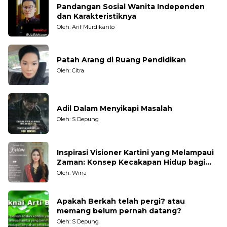
Pandangan Sosial Wanita Independen
dan Karakteristiknya
Oleh: Arif Murdikanto
Patah Arang di Ruang Pendidikan
Oleh: Citra
Adil Dalam Menyikapi Masalah
Oleh: S Depung
Inspirasi Visioner Kartini yang Melampaui
Zaman: Konsep Kecakapan Hidup bagi
Generasi Muda
Oleh: Wina
Apakah Berkah telah pergi? atau
memang belum pernah datang?
Oleh: S Depung