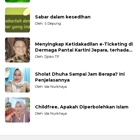
Sabar dalam kesedihan
Oleh: S Depung
Menyingkap Ketidakadilan e-Ticketing di
Dermaga Pantai Kartini Jepara, terhadap
Nelayan Tradisional
Oleh: Djoko TP
Sholat Dhuha Sampai Jam Berapa? Ini
Penjelasannya
Oleh: Ida Nurkhaya
Childfree, Apakah Diperbolehkan Islam
Oleh: Ida Nurkhaya