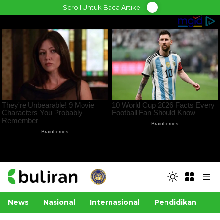
Skip
Scroll Untuk Baca Artikel
to
content
News
Nasional
Internasional
Pendidikan
Po