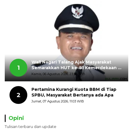
Wali Nagari Talang Ajak Masyarakat
1
Semarakkan HUT ke-81 Kemerdekaan RI
dengan Mengibarkan Bendera Merah
Kamis, 06 Agustus 2026, 23:56 WIB
Putih
Pertamina Kurangi Kuota BBM di Tiap
2
SPBU, Masyarakat Bertanya ada Apa
Jumat, 07 Agustus 2026, 11:03 WIB
Opini
Tulisan terbaru dan update