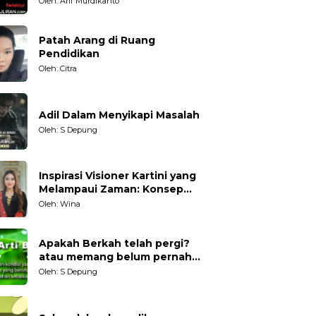
Oleh: Arif Murdikanto
Patah Arang di Ruang
Pendidikan
Oleh: Citra
Adil Dalam Menyikapi Masalah
Oleh: S Depung
Inspirasi Visioner Kartini yang
Melampaui Zaman: Konsep
Kecakapan Hidup bagi
Oleh: Wina
Generasi Muda
Apakah Berkah telah pergi?
atau memang belum pernah
datang?
Oleh: S Depung