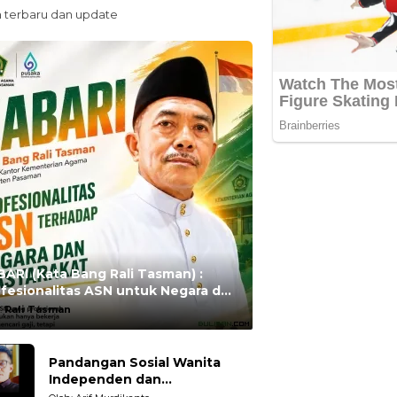
n terbaru dan update
ARI (Kata Bang Rali Tasman) :
fesionalitas ASN untuk Negara dan
syarakat
:
Rali Tasman
Pandangan Sosial Wanita
Independen dan
Karakteristiknya