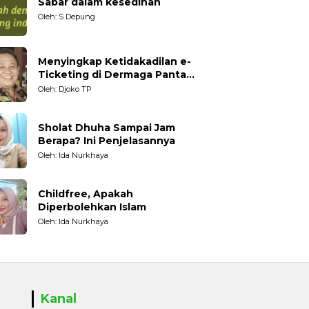
Sabar dalam kesedihan
Oleh: S Depung
Menyingkap Ketidakadilan e-
Ticketing di Dermaga Pantai
Kartini Jepara, terhadap
Oleh: Djoko TP
Nelayan Tradisional
Sholat Dhuha Sampai Jam
Berapa? Ini Penjelasannya
Oleh: Ida Nurkhaya
Childfree, Apakah
Diperbolehkan Islam
Oleh: Ida Nurkhaya
Kanal