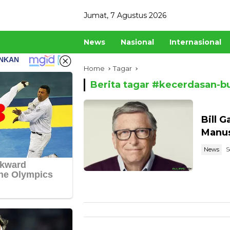
Skip
Jumat, 7 Agustus 2026
to
content
News
Nasional
Internasional
Home
Tagar
Berita tagar #
kecerdasan-bu
Bill 
Manusi
News
S