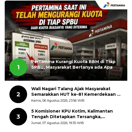
Pertamina Kurangi Kuota BBM di Tiap
1
SPBU, Masyarakat Bertanya ada Apa
Jumat, 07 Agustus 2026, 11:03 WIB
Wali Nagari Talang Ajak Masyarakat
2
Semarakkan HUT ke-81 Kemerdekaan RI
dengan Mengibarkan Bendera Merah
Kamis, 06 Agustus 2026, 23:56 WIB
Putih
5 Komisioner KPU Kotim, Kalimantan
3
Tengah Ditetapkan Tersangka,
Kerugian Negara ditaksir 10 Milyard
Jumat, 07 Agustus 2026, 19:35 WIB