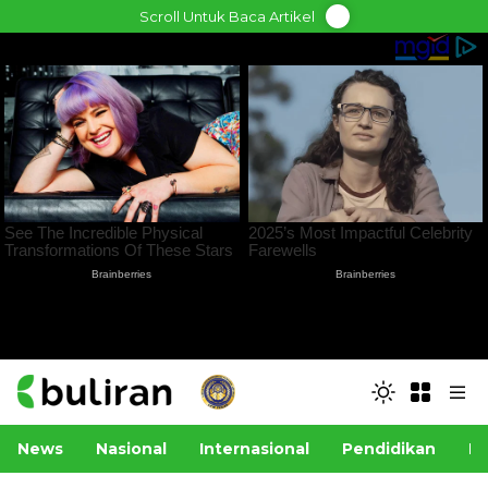
Skip
Scroll Untuk Baca Artikel
to
content
News
Nasional
Internasional
Pendidikan
Po