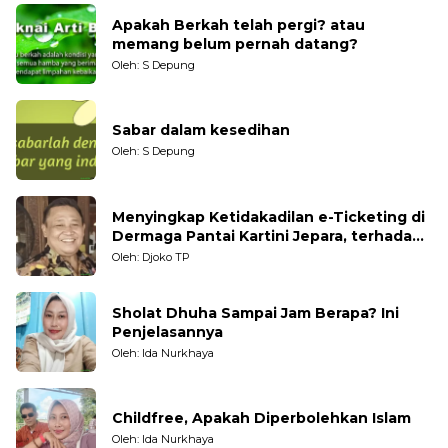
Apakah Berkah telah pergi? atau
memang belum pernah datang?
Oleh: S Depung
Sabar dalam kesedihan
Oleh: S Depung
Menyingkap Ketidakadilan e-Ticketing di
Dermaga Pantai Kartini Jepara, terhadap
Nelayan Tradisional
Oleh: Djoko TP
Sholat Dhuha Sampai Jam Berapa? Ini
Penjelasannya
Oleh: Ida Nurkhaya
Childfree, Apakah Diperbolehkan Islam
Oleh: Ida Nurkhaya