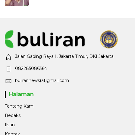
Jalan Gading Raya ll, Jakarta Timur, DKI Jakarta
082285086364
bulirannews(at)gmail.com
Halaman
Tentang Kami
Redaksi
Iklan
Kontak