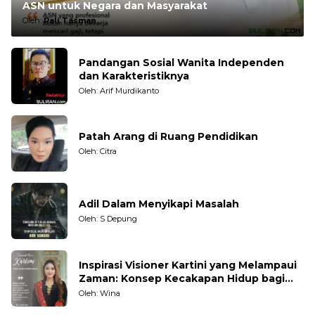
ASN untuk Negara dan Masyarakat
Oleh:
Rali Tasman
Pandangan Sosial Wanita Independen
dan Karakteristiknya
Oleh: Arif Murdikanto
Patah Arang di Ruang Pendidikan
Oleh: Citra
Adil Dalam Menyikapi Masalah
Oleh: S Depung
Inspirasi Visioner Kartini yang Melampaui
Zaman: Konsep Kecakapan Hidup bagi
Generasi Muda
Oleh: Wina