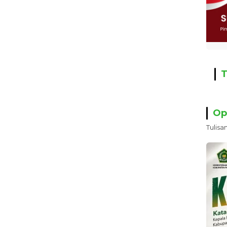
T
Op
Tulisa