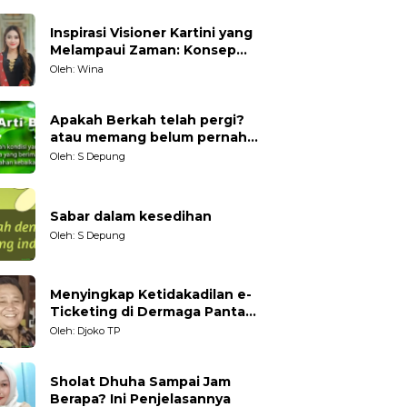
Inspirasi Visioner Kartini yang
Melampaui Zaman: Konsep
Kecakapan Hidup bagi
Oleh: Wina
Generasi Muda
Apakah Berkah telah pergi?
atau memang belum pernah
datang?
Oleh: S Depung
Sabar dalam kesedihan
Oleh: S Depung
Menyingkap Ketidakadilan e-
Ticketing di Dermaga Pantai
Kartini Jepara, terhadap
Oleh: Djoko TP
Nelayan Tradisional
Sholat Dhuha Sampai Jam
Berapa? Ini Penjelasannya