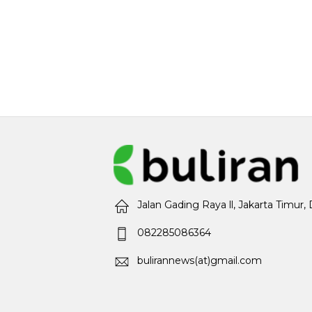
Jalan Gading Raya ll, Jakarta Timur,
082285086364
bulirannews(at)gmail.com