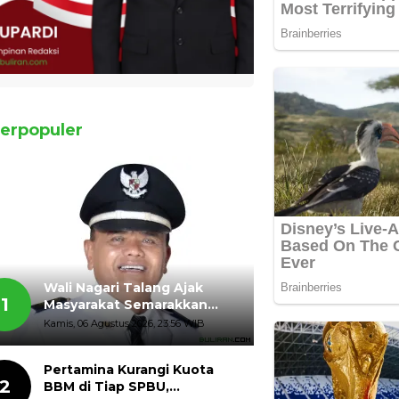
erpopuler
Wali Nagari Talang Ajak
1
Masyarakat Semarakkan
HUT ke-81 Kemerdekaan RI
Kamis, 06 Agustus 2026, 23:56 WIB
dengan Mengibarkan
Bendera Merah Putih
Pertamina Kurangi Kuota
2
BBM di Tiap SPBU,