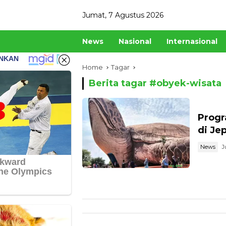
Skip
Jumat, 7 Agustus 2026
to
content
News
Nasional
Internasional
Home
Tagar
Berita tagar #
obyek-wisata
Progr
di Je
News
J