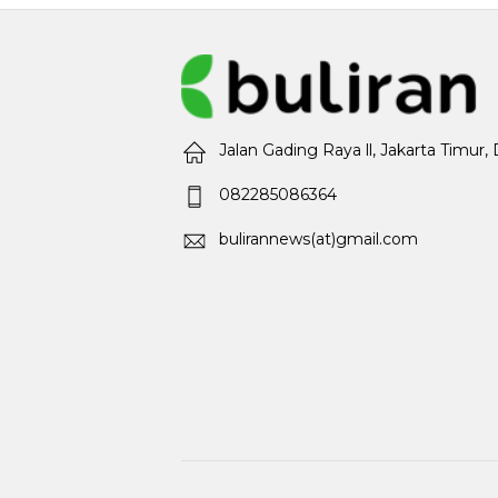
Jalan Gading Raya ll, Jakarta Timur,
082285086364
bulirannews(at)gmail.com