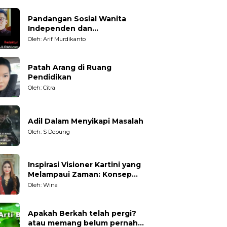
Pandangan Sosial Wanita
Independen dan
Karakteristiknya
Oleh: Arif Murdikanto
Patah Arang di Ruang
Pendidikan
Oleh: Citra
Adil Dalam Menyikapi Masalah
Oleh: S Depung
Inspirasi Visioner Kartini yang
Melampaui Zaman: Konsep
Kecakapan Hidup bagi
Oleh: Wina
Generasi Muda
Apakah Berkah telah pergi?
atau memang belum pernah