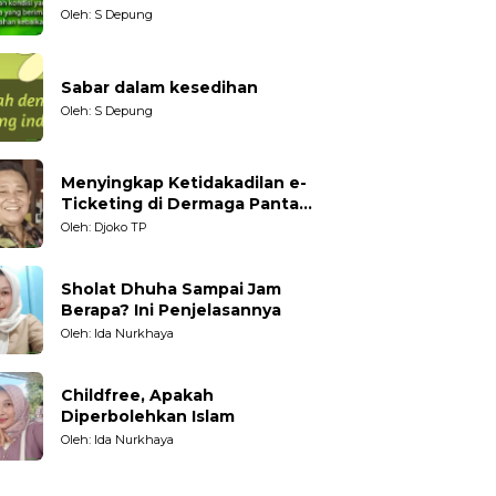
datang?
Oleh: S Depung
Sabar dalam kesedihan
Oleh: S Depung
Menyingkap Ketidakadilan e-
Ticketing di Dermaga Pantai
Kartini Jepara, terhadap
Oleh: Djoko TP
Nelayan Tradisional
Sholat Dhuha Sampai Jam
Berapa? Ini Penjelasannya
Oleh: Ida Nurkhaya
Childfree, Apakah
Diperbolehkan Islam
Oleh: Ida Nurkhaya