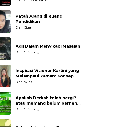
Oleh: Arif Murdikanto
Patah Arang di Ruang
Pendidikan
Oleh: Citra
Adil Dalam Menyikapi Masalah
Oleh: S Depung
Inspirasi Visioner Kartini yang
Melampaui Zaman: Konsep
Kecakapan Hidup bagi
Oleh: Wina
Generasi Muda
Apakah Berkah telah pergi?
atau memang belum pernah
datang?
Oleh: S Depung