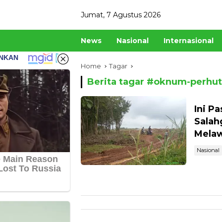
Skip
Jumat, 7 Agustus 2026
to
content
News
Nasional
Internasional
Home
Tagar
Berita tagar #
oknum-perhut
Ini P
Salah
Mela
Nasional