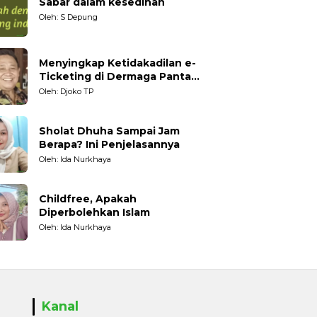
Sabar dalam kesedihan
Oleh: S Depung
Menyingkap Ketidakadilan e-
Ticketing di Dermaga Pantai
Kartini Jepara, terhadap
Oleh: Djoko TP
Nelayan Tradisional
Sholat Dhuha Sampai Jam
Berapa? Ini Penjelasannya
Oleh: Ida Nurkhaya
Childfree, Apakah
Diperbolehkan Islam
Oleh: Ida Nurkhaya
Kanal