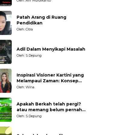
Oleh: Arif Murdikanto
Patah Arang di Ruang
Pendidikan
Oleh: Citra
Adil Dalam Menyikapi Masalah
Oleh: S Depung
Inspirasi Visioner Kartini yang
Melampaui Zaman: Konsep
Kecakapan Hidup bagi
Oleh: Wina
Generasi Muda
Apakah Berkah telah pergi?
atau memang belum pernah
datang?
Oleh: S Depung