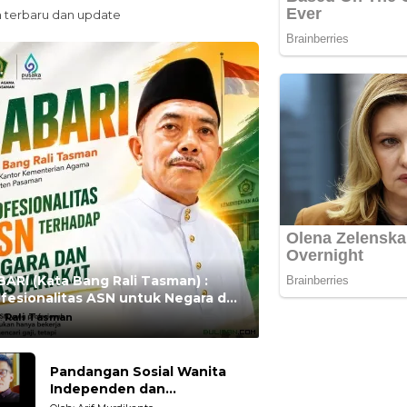
n terbaru dan update
ARI (Kata Bang Rali Tasman) :
fesionalitas ASN untuk Negara dan
syarakat
:
Rali Tasman
Pandangan Sosial Wanita
Independen dan
Karakteristiknya