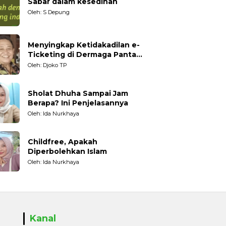
Sabar dalam kesedihan
Oleh: S Depung
Menyingkap Ketidakadilan e-
Ticketing di Dermaga Pantai
Kartini Jepara, terhadap
Oleh: Djoko TP
Nelayan Tradisional
Sholat Dhuha Sampai Jam
Berapa? Ini Penjelasannya
Oleh: Ida Nurkhaya
Childfree, Apakah
Diperbolehkan Islam
Oleh: Ida Nurkhaya
Kanal