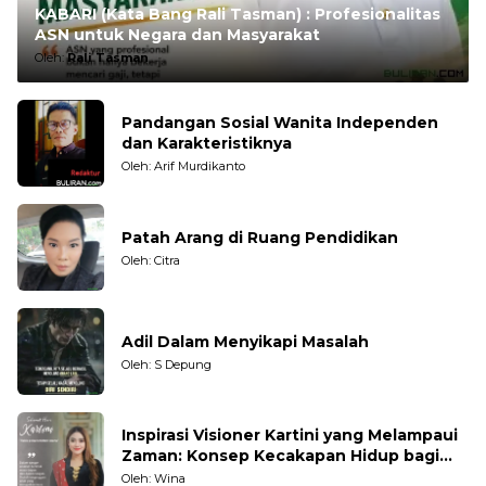
KABARI (Kata Bang Rali Tasman) : Profesionalitas
ASN untuk Negara dan Masyarakat
Oleh:
Rali Tasman
Pandangan Sosial Wanita Independen
dan Karakteristiknya
Oleh: Arif Murdikanto
Patah Arang di Ruang Pendidikan
Oleh: Citra
Adil Dalam Menyikapi Masalah
Oleh: S Depung
Inspirasi Visioner Kartini yang Melampaui
Zaman: Konsep Kecakapan Hidup bagi
Generasi Muda
Oleh: Wina