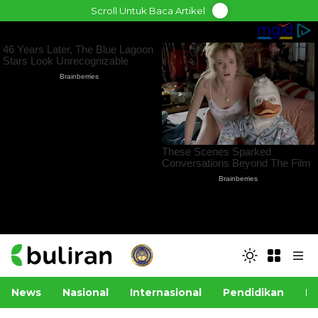
Skip
Scroll Untuk Baca Artikel
to
content
News
Nasional
Internasional
Pendidikan
Po