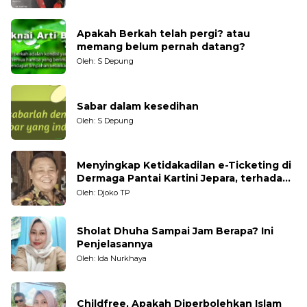
Apakah Berkah telah pergi? atau
memang belum pernah datang?
Oleh: S Depung
Sabar dalam kesedihan
Oleh: S Depung
Menyingkap Ketidakadilan e-Ticketing di
Dermaga Pantai Kartini Jepara, terhadap
Nelayan Tradisional
Oleh: Djoko TP
Sholat Dhuha Sampai Jam Berapa? Ini
Penjelasannya
Oleh: Ida Nurkhaya
Childfree, Apakah Diperbolehkan Islam