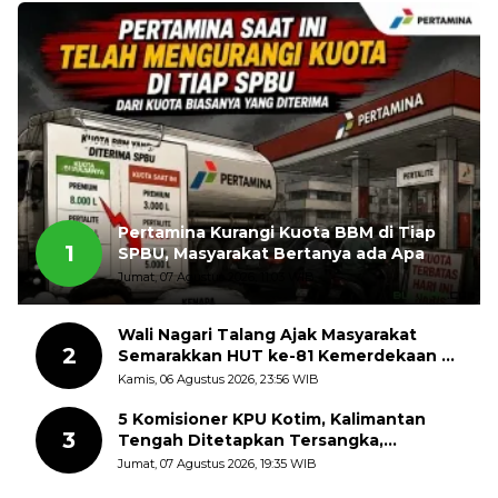
Pertamina Kurangi Kuota BBM di Tiap
1
SPBU, Masyarakat Bertanya ada Apa
Jumat, 07 Agustus 2026, 11:03 WIB
Wali Nagari Talang Ajak Masyarakat
2
Semarakkan HUT ke-81 Kemerdekaan RI
dengan Mengibarkan Bendera Merah
Kamis, 06 Agustus 2026, 23:56 WIB
Putih
5 Komisioner KPU Kotim, Kalimantan
3
Tengah Ditetapkan Tersangka,
Kerugian Negara ditaksir 10 Milyard
Jumat, 07 Agustus 2026, 19:35 WIB