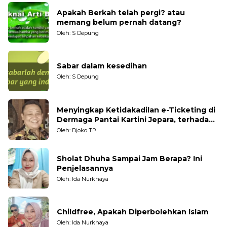
Apakah Berkah telah pergi? atau
memang belum pernah datang?
Oleh: S Depung
Sabar dalam kesedihan
Oleh: S Depung
Menyingkap Ketidakadilan e-Ticketing di
Dermaga Pantai Kartini Jepara, terhadap
Nelayan Tradisional
Oleh: Djoko TP
Sholat Dhuha Sampai Jam Berapa? Ini
Penjelasannya
Oleh: Ida Nurkhaya
Childfree, Apakah Diperbolehkan Islam
Oleh: Ida Nurkhaya