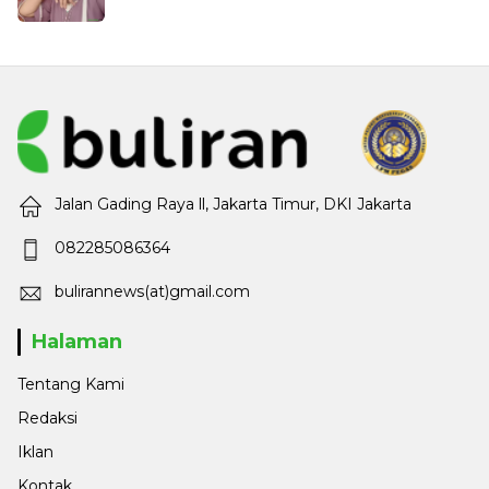
Jalan Gading Raya ll, Jakarta Timur, DKI Jakarta
082285086364
bulirannews(at)gmail.com
Halaman
Tentang Kami
Redaksi
Iklan
Kontak