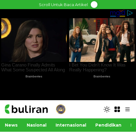
Skip
Scroll Untuk Baca Artikel
to
content
News
Nasional
Internasional
Pendidikan
Po