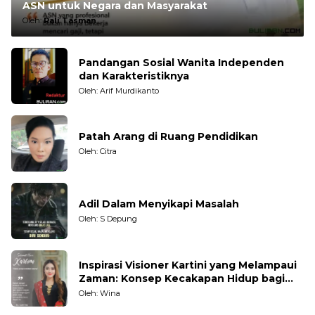
ASN untuk Negara dan Masyarakat
Oleh:
Rali Tasman
Pandangan Sosial Wanita Independen
dan Karakteristiknya
Oleh: Arif Murdikanto
Patah Arang di Ruang Pendidikan
Oleh: Citra
Adil Dalam Menyikapi Masalah
Oleh: S Depung
Inspirasi Visioner Kartini yang Melampaui
Zaman: Konsep Kecakapan Hidup bagi
Generasi Muda
Oleh: Wina