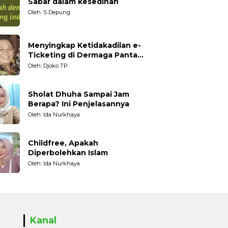
Sabar dalam kesedihan
Oleh: S Depung
Menyingkap Ketidakadilan e-
Ticketing di Dermaga Pantai
Kartini Jepara, terhadap
Oleh: Djoko TP
Nelayan Tradisional
Sholat Dhuha Sampai Jam
Berapa? Ini Penjelasannya
Oleh: Ida Nurkhaya
Childfree, Apakah
Diperbolehkan Islam
Oleh: Ida Nurkhaya
Kanal