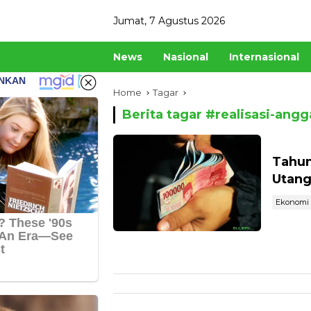
Skip
Jumat, 7 Agustus 2026
to
content
News
Nasional
Internasional
Home
Tagar
Berita tagar #
realisasi-angg
Tahun
Utang
Ekonomi