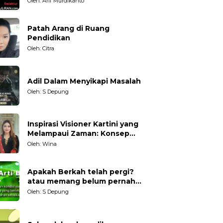
Oleh: Arif Murdikanto
Patah Arang di Ruang
Pendidikan
Oleh: Citra
Adil Dalam Menyikapi Masalah
Oleh: S Depung
Inspirasi Visioner Kartini yang
Melampaui Zaman: Konsep
Kecakapan Hidup bagi
Oleh: Wina
Generasi Muda
Apakah Berkah telah pergi?
atau memang belum pernah
datang?
Oleh: S Depung