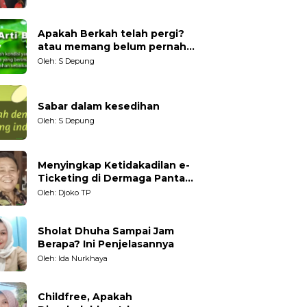
Generasi Muda
Apakah Berkah telah pergi?
atau memang belum pernah
datang?
Oleh: S Depung
Sabar dalam kesedihan
Oleh: S Depung
Menyingkap Ketidakadilan e-
Ticketing di Dermaga Pantai
Kartini Jepara, terhadap
Oleh: Djoko TP
Nelayan Tradisional
Sholat Dhuha Sampai Jam
Berapa? Ini Penjelasannya
Oleh: Ida Nurkhaya
Childfree, Apakah