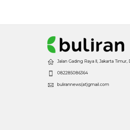
Jalan Gading Raya ll, Jakarta Timur,
082285086364
bulirannews(at)gmail.com