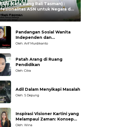
ARI (Kata Bang Rali Tasman) :
fesionalitas ASN untuk Negara dan
syarakat
:
Rali Tasman
Pandangan Sosial Wanita
Independen dan
Karakteristiknya
Oleh: Arif Murdikanto
Patah Arang di Ruang
Pendidikan
Oleh: Citra
Adil Dalam Menyikapi Masalah
Oleh: S Depung
Inspirasi Visioner Kartini yang
Melampaui Zaman: Konsep
Kecakapan Hidup bagi
Oleh: Wina