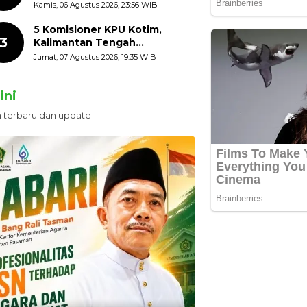
HUT ke-81 Kemerdekaan RI
Kamis, 06 Agustus 2026, 23:56 WIB
dengan Mengibarkan
Bendera Merah Putih
5 Komisioner KPU Kotim,
3
Kalimantan Tengah
Ditetapkan Tersangka,
Jumat, 07 Agustus 2026, 19:35 WIB
Kerugian Negara ditaksir 10
Milyard
ini
n terbaru dan update