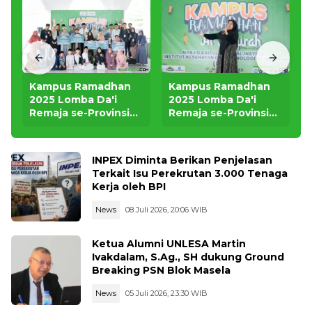
Kampus Ramadhan
Kampus Ramadhan
2025 Lomba Da'i
2025 Lomba Da'i
Remaja se-Provinsi
Remaja se-Provinsi
Riau 2
Riau 1
INPEX Diminta Berikan Penjelasan
Terkait Isu Perekrutan 3.000 Tenaga
Kerja oleh BPI
News
08 Juli 2026, 20:06 WIB
Ketua Alumni UNLESA Martin
Ivakdalam, S.Ag., SH dukung Ground
Breaking PSN Blok Masela
News
05 Juli 2026, 23:30 WIB