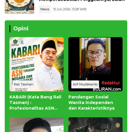
Melupakan Intinya
News
15 Juli 2026, 13:28 WIB
Opini
Rali Tasman
Arif Murdikanto
KABARI (Kata Bang Rali
Pandangan Sosial
Tasman) :
Wanita Independen
Profesionalitas ASN
dan Karakteristiknya
untuk Negara dan
Masyarakat