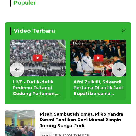
Populer
Video Terbaru
LIVE - Detik-detik
Afni Zulkifli, Srikandi
Pedemo Datangi
Pertama Dilantik Jadi
Gedung Parlemen,
Bupati bersama
Massa Desak Minta
Wabup Syamsurizal
DPR Dibubarkan
di Siak Pekanbaru
Pisah Sambut Khidmat, Pilko Yandra
Resmi Gantikan Redi Mursal Pimpin
Jorong Sungai Jodi
News
16 Juli 2026, 10:36 WIB