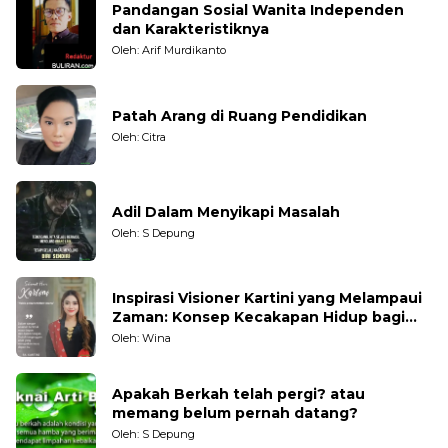
Pandangan Sosial Wanita Independen
dan Karakteristiknya
Oleh: Arif Murdikanto
Patah Arang di Ruang Pendidikan
Oleh: Citra
Adil Dalam Menyikapi Masalah
Oleh: S Depung
Inspirasi Visioner Kartini yang Melampaui
Zaman: Konsep Kecakapan Hidup bagi
Generasi Muda
Oleh: Wina
Apakah Berkah telah pergi? atau
memang belum pernah datang?
Oleh: S Depung