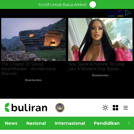
Skip
Scroll Untuk Baca Artikel
to
content
News
Nasional
Internasional
Pendidikan
Po