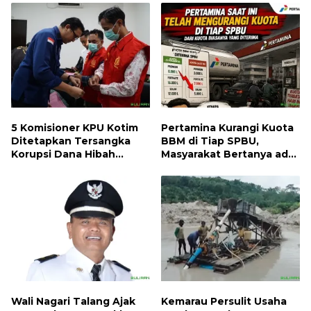
5 Komisioner KPU Kotim
Pertamina Kurangi Kuota
Ditetapkan Tersangka
BBM di Tiap SPBU,
Korupsi Dana Hibah
Masyarakat Bertanya ada
Pilkada, Kerugian Negara
Apa
ditaksir 10 Milyard
Wali Nagari Talang Ajak
Kemarau Persulit Usaha