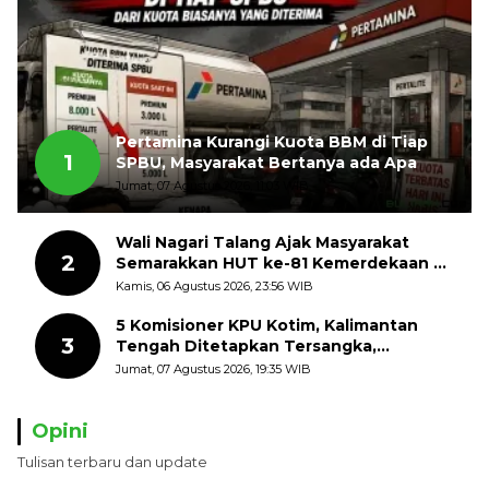
Pertamina Kurangi Kuota BBM di Tiap
1
SPBU, Masyarakat Bertanya ada Apa
Jumat, 07 Agustus 2026, 11:03 WIB
Wali Nagari Talang Ajak Masyarakat
2
Semarakkan HUT ke-81 Kemerdekaan RI
dengan Mengibarkan Bendera Merah
Kamis, 06 Agustus 2026, 23:56 WIB
Putih
5 Komisioner KPU Kotim, Kalimantan
3
Tengah Ditetapkan Tersangka,
Kerugian Negara ditaksir 10 Milyard
Jumat, 07 Agustus 2026, 19:35 WIB
Opini
Tulisan terbaru dan update