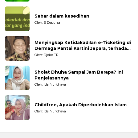
Sabar dalam kesedihan
Oleh: S Depung
Menyingkap Ketidakadilan e-Ticketing di
Dermaga Pantai Kartini Jepara, terhadap
Nelayan Tradisional
Oleh: Djoko TP
Sholat Dhuha Sampai Jam Berapa? Ini
Penjelasannya
Oleh: Ida Nurkhaya
Childfree, Apakah Diperbolehkan Islam
Oleh: Ida Nurkhaya