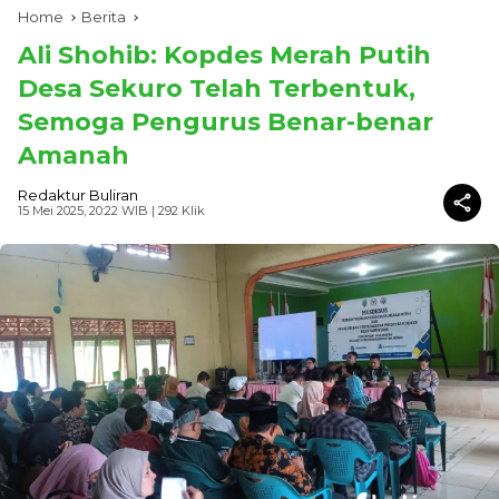
Home
Berita
Ali Shohib: Kopdes Merah Putih
Desa Sekuro Telah Terbentuk,
Semoga Pengurus Benar-benar
Amanah
Redaktur Buliran
15 Mei 2025, 20:22 WIB
| 292 Klik