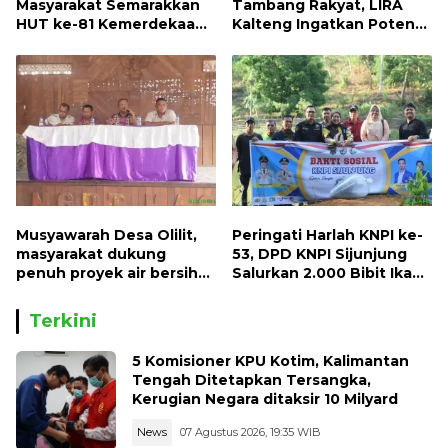
Masyarakat Semarakkan
Tambang Rakyat, LIRA
HUT ke-81 Kemerdekaan
Kalteng Ingatkan Potensi
RI dengan Mengibarkan
Naiknya Tingkat Kesulitan
Bendera Merah Putih
Hidup
Musyawarah Desa Olilit,
Peringati Harlah KNPI ke-
masyarakat dukung
53, DPD KNPI Sijunjung
penuh proyek air bersih
Salurkan 2.000 Bibit Ikan
Oryoin
dan 50 Bibit Pohon Petai
Terkini
5 Komisioner KPU Kotim, Kalimantan
Tengah Ditetapkan Tersangka,
Kerugian Negara ditaksir 10 Milyard
News
07 Agustus 2026, 19:35 WIB