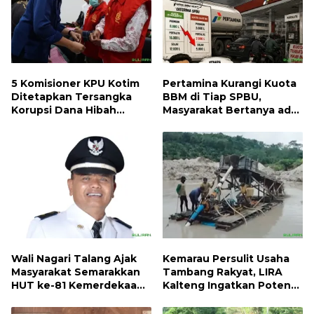
5 Komisioner KPU Kotim
Pertamina Kurangi Kuota
Ditetapkan Tersangka
BBM di Tiap SPBU,
Korupsi Dana Hibah
Masyarakat Bertanya ada
Pilkada, Kerugian Negara
Apa
ditaksir 10 Milyard
Wali Nagari Talang Ajak
Kemarau Persulit Usaha
Masyarakat Semarakkan
Tambang Rakyat, LIRA
HUT ke-81 Kemerdekaan
Kalteng Ingatkan Potensi
RI dengan Mengibarkan
Naiknya Tingkat Kesulitan
Bendera Merah Putih
Hidup