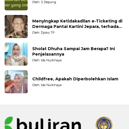
Oleh: S Depung
Menyingkap Ketidakadilan e-Ticketing di
Dermaga Pantai Kartini Jepara, terhadap
Nelayan Tradisional
Oleh: Djoko TP
Sholat Dhuha Sampai Jam Berapa? Ini
Penjelasannya
Oleh: Ida Nurkhaya
Childfree, Apakah Diperbolehkan Islam
Oleh: Ida Nurkhaya