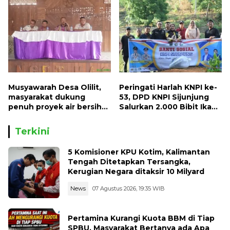
Musyawarah Desa Olilit,
Peringati Harlah KNPI ke-
masyarakat dukung
53, DPD KNPI Sijunjung
penuh proyek air bersih
Salurkan 2.000 Bibit Ikan
Oryoin
dan 50 Bibit Pohon Petai
Terkini
5 Komisioner KPU Kotim, Kalimantan
Tengah Ditetapkan Tersangka,
Kerugian Negara ditaksir 10 Milyard
News
07 Agustus 2026, 19:35 WIB
Pertamina Kurangi Kuota BBM di Tiap
SPBU, Masyarakat Bertanya ada Apa