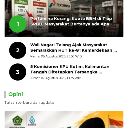
Pertamina Kurangi Kuota BBM di Tiap
1
SPBU, Masyarakat Bertanya ada Apa
Jumat, 07 Agustus 2026, 11:03 WIB
Wali Nagari Talang Ajak Masyarakat
2
Semarakkan HUT ke-81 Kemerdekaan RI
dengan Mengibarkan Bendera Merah
Kamis, 06 Agustus 2026, 23:56 WIB
Putih
5 Komisioner KPU Kotim, Kalimantan
3
Tengah Ditetapkan Tersangka,
Kerugian Negara ditaksir 10 Milyard
Jumat, 07 Agustus 2026, 19:35 WIB
Opini
Tulisan terbaru dan update