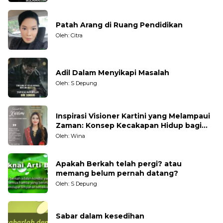
Patah Arang di Ruang Pendidikan
Oleh: Citra
Adil Dalam Menyikapi Masalah
Oleh: S Depung
Inspirasi Visioner Kartini yang Melampaui
Zaman: Konsep Kecakapan Hidup bagi
Generasi Muda
Oleh: Wina
Apakah Berkah telah pergi? atau
memang belum pernah datang?
Oleh: S Depung
Sabar dalam kesedihan