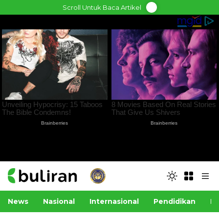
Skip
Scroll Untuk Baca Artikel
to
content
News
Nasional
Internasional
Pendidikan
Po