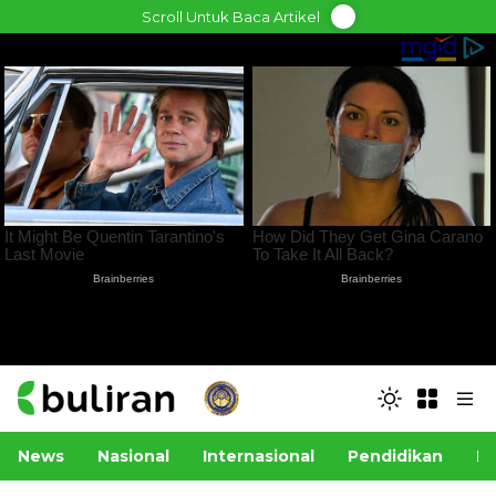
Skip
Scroll Untuk Baca Artikel
to
content
News
Nasional
Internasional
Pendidikan
Po