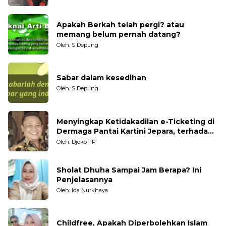
Apakah Berkah telah pergi? atau
memang belum pernah datang?
Oleh: S Depung
Sabar dalam kesedihan
Oleh: S Depung
Menyingkap Ketidakadilan e-Ticketing di
Dermaga Pantai Kartini Jepara, terhadap
Nelayan Tradisional
Oleh: Djoko TP
Sholat Dhuha Sampai Jam Berapa? Ini
Penjelasannya
Oleh: Ida Nurkhaya
Childfree, Apakah Diperbolehkan Islam