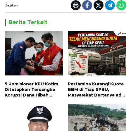
Bagikan
Berita Terkait
5 Komisioner KPU Kotim
Pertamina Kurangi Kuota
Ditetapkan Tersangka
BBM di Tiap SPBU,
Korupsi Dana Hibah
Masyarakat Bertanya ada
Pilkada, Kerugian Negara
Apa
ditaksir 10 Milyard