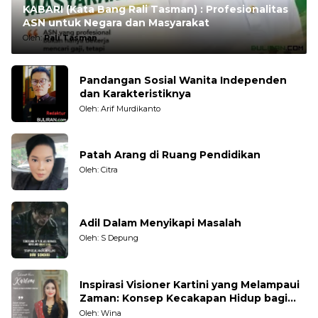
KABARI (Kata Bang Rali Tasman) : Profesionalitas
ASN untuk Negara dan Masyarakat
Oleh:
Rali Tasman
Pandangan Sosial Wanita Independen
dan Karakteristiknya
Oleh: Arif Murdikanto
Patah Arang di Ruang Pendidikan
Oleh: Citra
Adil Dalam Menyikapi Masalah
Oleh: S Depung
Inspirasi Visioner Kartini yang Melampaui
Zaman: Konsep Kecakapan Hidup bagi
Generasi Muda
Oleh: Wina