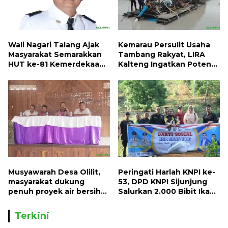
Wali Nagari Talang Ajak
Kemarau Persulit Usaha
Masyarakat Semarakkan
Tambang Rakyat, LIRA
HUT ke-81 Kemerdekaan
Kalteng Ingatkan Potensi
RI dengan Mengibarkan
Naiknya Tingkat Kesulitan
Bendera Merah Putih
Hidup
Musyawarah Desa Olilit,
Peringati Harlah KNPI ke-
masyarakat dukung
53, DPD KNPI Sijunjung
penuh proyek air bersih
Salurkan 2.000 Bibit Ikan
Oryoin
dan 50 Bibit Pohon Petai
Terkini