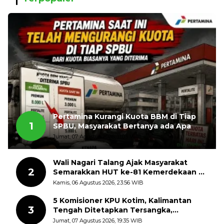
Pertamina Kurangi Kuota BBM di Tiap
1
SPBU, Masyarakat Bertanya ada Apa
Jumat, 07 Agustus 2026, 11:03 WIB
Wali Nagari Talang Ajak Masyarakat
2
Semarakkan HUT ke-81 Kemerdekaan RI
dengan Mengibarkan Bendera Merah
Kamis, 06 Agustus 2026, 23:56 WIB
Putih
5 Komisioner KPU Kotim, Kalimantan
3
Tengah Ditetapkan Tersangka,
Kerugian Negara ditaksir 10 Milyard
Jumat, 07 Agustus 2026, 19:35 WIB